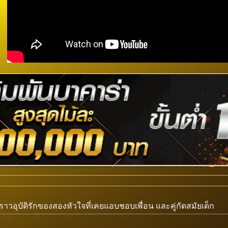
องราวอุบัติรักของสองหัวใจที่เคยแอบชอบเพื่อน และคู่กัดสมัยเด็ก