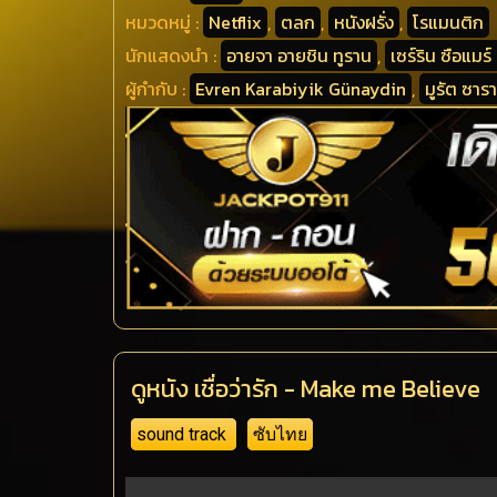
หมวดหมู่ :
Netflix
,
ตลก
,
หนังฝรั่ง
,
โรแมนติก
นักแสดงนำ :
อายจา อายชิน ทูราน
,
เซร์ริน ซือแมร์
ผู้กำกับ :
Evren Karabiyik Günaydin
,
มูรัต ซาร
ดูหนัง เชื่อว่ารัก - Make me Believe
sound track
ซับไทย