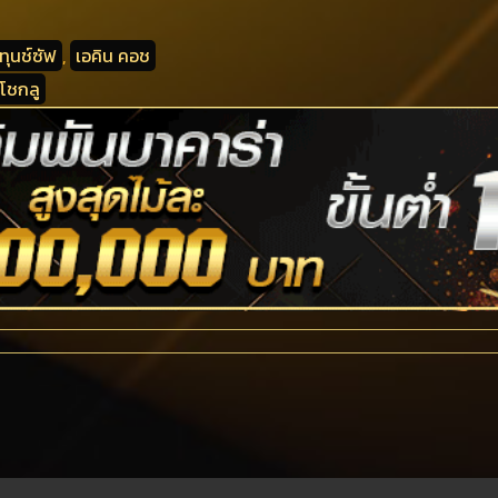
 ทุนช์ซัฟ
,
เอคิน คอช
าโชกลู