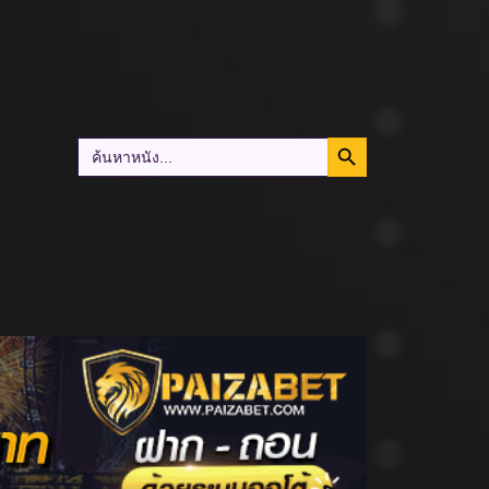
Search Button
Search
for: