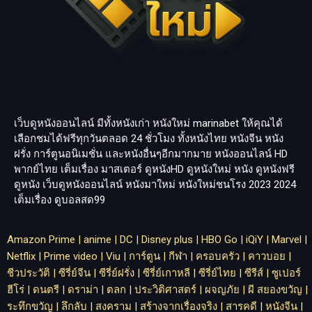
เว็บดูหนังออนไลน์ มีทั้งหนังเก่า หนังใหม่
marinabet
ให้คุณได้
เลือกชมได้ฟรีทุกวันตลอด 24 ชั่วโมง ทั้งหนังไทย หนังจีน หนัง
ฝรั่ง การ์ตูนอนิเมชั่น และหนังอื่นๆอีกมากมาย หนังออนไลน์ HD
พากย์ไทย เต็มเรื่อง มาสเตอร์ ดูหนังHD ดูหนังใหม่ หนัง ดูหนังฟรี
ดูหนัง เว็บดูหนังออนไลน์ หนังมาใหม่ หนังใหม่ชนโรง 2023 2024
เต็มเรื่อง
ดูบอลสด99
Amazon Prime
|
anime
|
DC
|
Disney plus
|
HBO Go
|
iQiY
|
Marvel
|
Netflix
|
Prime video
|
Viu
|
การ์ตูน
|
กีฬา
|
ครอบครัว
|
คาวบอย
|
ชีวประวัติ
|
ซีรี่ย์จีน
|
ซีรี่ย์ฝรั่ง
|
ซีรี่ย์เกาหลี
|
ซีรี่ย์ไทย
|
ซีรีส์
|
ซูเปอร์
ฮีโร่
|
ดนตรี
|
ดราม่า
|
ตลก
|
ประวิติศาสตร์
|
ผจญภัย
|
ผี สยองขวัญ
|
ระทึกขวัญ
|
ลึกลับ
|
สงคราม
|
สร้างจากเรื่องจริง
|
สารคดี
|
หนังจีน
|