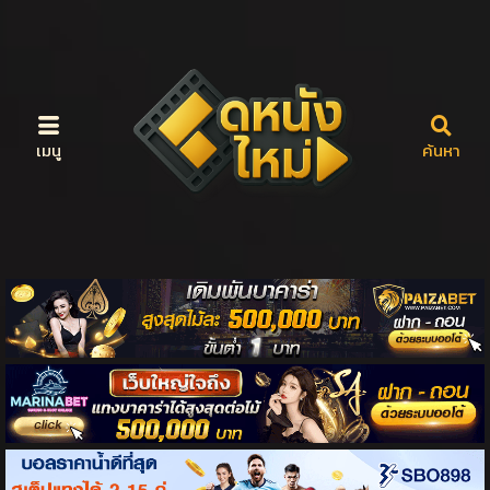
เมนู
ค้นหา