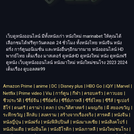
เว็บดูหนังออนไลน์ มีทั้งหนังเก่า หนังใหม่
marinabet
ให้คุณได้
เลือกชมได้ฟรีทุกวันตลอด 24 ชั่วโมง ทั้งหนังไทย หนังจีน หนัง
ฝรั่ง การ์ตูนอนิเมชั่น และหนังอื่นๆอีกมากมาย หนังออนไลน์ HD
พากย์ไทย เต็มเรื่อง มาสเตอร์ ดูหนังHD ดูหนังใหม่ หนัง ดูหนังฟรี
ดูหนัง เว็บดูหนังออนไลน์ หนังมาใหม่ หนังใหม่ชนโรง 2023 2024
เต็มเรื่อง
ดูบอลสด99
Amazon Prime
|
anime
|
DC
|
Disney plus
|
HBO Go
|
iQiY
|
Marvel
|
Netflix
|
Prime video
|
Viu
|
การ์ตูน
|
กีฬา
|
ครอบครัว
|
คาวบอย
|
ชีวประวัติ
|
ซีรี่ย์จีน
|
ซีรี่ย์ฝรั่ง
|
ซีรี่ย์เกาหลี
|
ซีรี่ย์ไทย
|
ซีรีส์
|
ซูเปอร์
ฮีโร่
|
ดนตรี
|
ดราม่า
|
ตลก
|
ประวิติศาสตร์
|
ผจญภัย
|
ผี สยองขวัญ
|
ระทึกขวัญ
|
ลึกลับ
|
สงคราม
|
สร้างจากเรื่องจริง
|
สารคดี
|
หนังจีน
|
หนังญี่ปุ่น
|
หนังฝรั่ง
|
หนังฟิลิปปินส์
|
หนังมาเลเซีย
|
หนังสิงคโปร์
|
หนังอินเดีย
|
หนังอินโด
|
หนังอีโรติก
|
หนังเกาหลี
|
หนังใหม่ชนโรง
|