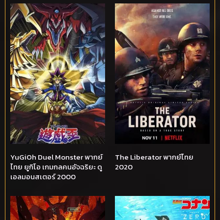
YuGiOh Duel Monster พากย์
The Liberator พากย์ไทย
ไทย ยูกิโอ เกมกลคนอัจฉริยะ ดู
2020
เอลมอนสเตอร์ 2000