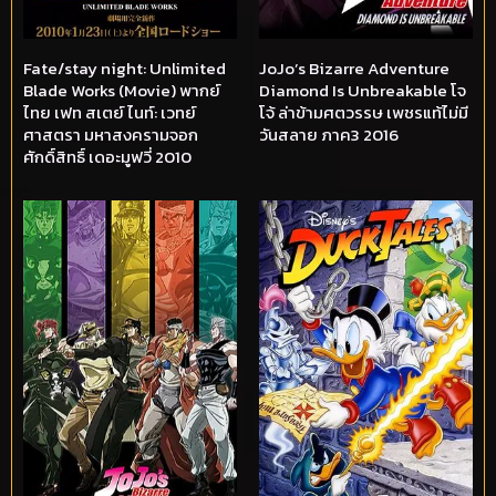
Fate/stay night: Unlimited
JoJo’s Bizarre Adventure
Blade Works (Movie) พากย์
Diamond Is Unbreakable โจ
ไทย เฟท สเตย์ ไนท์: เวทย์
โจ้ ล่าข้ามศตวรรษ เพชรแท้ไม่มี
ศาสตรา มหาสงครามจอก
วันสลาย ภาค3 2016
ศักดิ์สิทธิ์ เดอะมูฟวี่ 2010