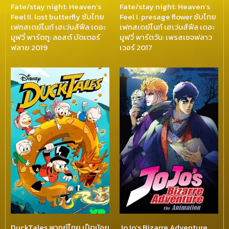
Fate/stay night: Heaven’s
Fate/stay night: Heaven’s
Feel II. lost butterfly ซับไทย
Feel I. presage flower ซับไทย
เฟทสเตย์ไนท์ เฮเว่นส์ฟีล เดอะ
เฟทสเตย์ไนท์ เฮเว่นส์ฟีล เดอะ
มูฟวี่ พาร์ตทู: ลอสต์ บัตเตอร์
มูฟวี่ พาร์ตวัน: เพรสเซจฟลาว
ฟลาย 2019
เวอร์ 2017
DuckTales พากย์ไทย เป็ดน้อย
JoJo’s Bizarre Adventure