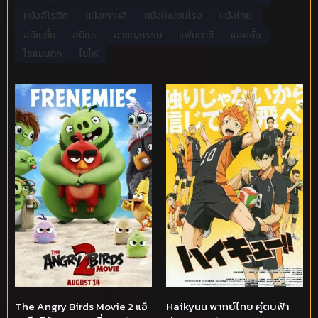
หนังอีโรติก
หนังเกาหลี
หนังใหม่ชนโรง
หนังไทย
อนิเมชั่น
อนิเมะ
อาชญกรรม
แฟนตาซี
แอคชั่น
โรแมนติก
ไซไฟ
The Angry Birds Movie 2 แอ็
Haikyuu พากย์ไทย คู่ตบฟ้า