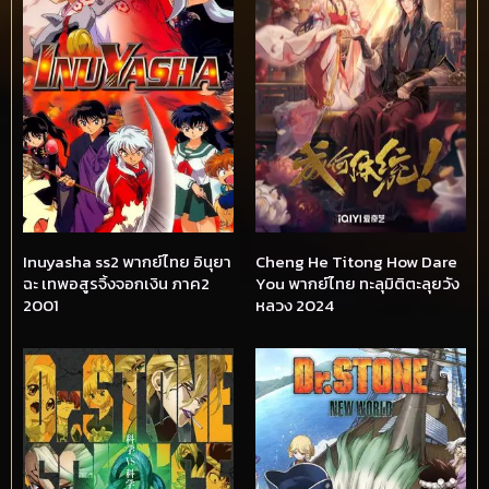
Inuyasha ss2 พากย์ไทย อินุยา
Cheng He Titong How Dare
ฉะ เทพอสูรจิ้งจอกเงิน ภาค2
You พากย์ไทย ทะลุมิติตะลุยวัง
2001
หลวง 2024