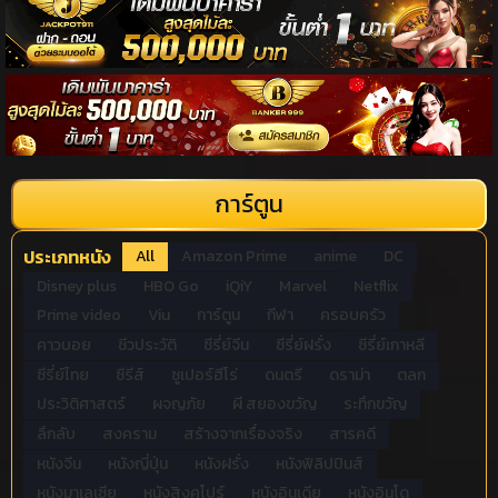
การ์ตูน
ประเภทหนัง
All
Amazon Prime
anime
DC
Disney plus
HBO Go
iQiY
Marvel
Netflix
Prime video
Viu
การ์ตูน
กีฬา
ครอบครัว
คาวบอย
ชีวประวัติ
ซีรี่ย์จีน
ซีรี่ย์ฝรั่ง
ซีรี่ย์เกาหลี
ซีรี่ย์ไทย
ซีรีส์
ซูเปอร์ฮีโร่
ดนตรี
ดราม่า
ตลก
ประวิติศาสตร์
ผจญภัย
ผี สยองขวัญ
ระทึกขวัญ
ลึกลับ
สงคราม
สร้างจากเรื่องจริง
สารคดี
หนังจีน
หนังญี่ปุ่น
หนังฝรั่ง
หนังฟิลิปปินส์
หนังมาเลเซีย
หนังสิงคโปร์
หนังอินเดีย
หนังอินโด