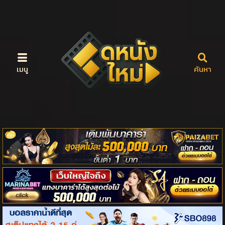
เมนู
ค้นหา