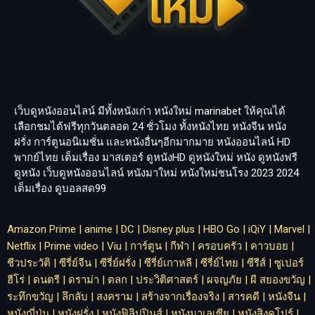
เว็บดูหนังออนไลน์ มีทั้งหนังเก่า หนังใหม่
marinabet
ให้คุณได้
เลือกชมได้ฟรีทุกวันตลอด 24 ชั่วโมง ทั้งหนังไทย หนังจีน หนัง
ฝรั่ง การ์ตูนอนิเมชั่น และหนังอื่นๆอีกมากมาย หนังออนไลน์ HD
พากย์ไทย เต็มเรื่อง มาสเตอร์ ดูหนังHD ดูหนังใหม่ หนัง ดูหนังฟรี
ดูหนัง เว็บดูหนังออนไลน์ หนังมาใหม่ หนังใหม่ชนโรง 2023 2024
เต็มเรื่อง
ดูบอลสด99
Amazon Prime
|
anime
|
DC
|
Disney plus
|
HBO Go
|
iQiY
|
Marvel
|
Netflix
|
Prime video
|
Viu
|
การ์ตูน
|
กีฬา
|
ครอบครัว
|
คาวบอย
|
ชีวประวัติ
|
ซีรี่ย์จีน
|
ซีรี่ย์ฝรั่ง
|
ซีรี่ย์เกาหลี
|
ซีรี่ย์ไทย
|
ซีรีส์
|
ซูเปอร์
ฮีโร่
|
ดนตรี
|
ดราม่า
|
ตลก
|
ประวิติศาสตร์
|
ผจญภัย
|
ผี สยองขวัญ
|
ระทึกขวัญ
|
ลึกลับ
|
สงคราม
|
สร้างจากเรื่องจริง
|
สารคดี
|
หนังจีน
|
หนังญี่ปุ่น
|
หนังฝรั่ง
|
หนังฟิลิปปินส์
|
หนังมาเลเซีย
|
หนังสิงคโปร์
|