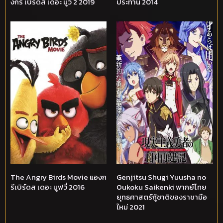
งกรี เบิร์ดส เดอะ มูวี่ 2 2019
ประทาน 2014
The Angry Birds Movie แองก
Genjitsu Shugi Yuusha no
รีเบิร์ดส เดอะ มูฟวี่ 2016
Oukoku Saikenki พากย์ไทย
ยุทธศาสตร์กู้ชาติของราชามือ
ใหม่ 2021