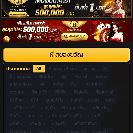
ผี สยองขวัญ
ประเภทหนัง
All
Amazon Prime
anime
DC
Disney plus
HBO Go
iQiY
Marvel
Netflix
Prime video
Viu
การ์ตูน
กีฬา
ครอบครัว
คาวบอย
ชีวประวัติ
ซีรี่ย์จีน
ซีรี่ย์ฝรั่ง
ซีรี่ย์เกาหลี
ซีรี่ย์ไทย
ซีรีส์
ซูเปอร์ฮีโร่
ดนตรี
ดราม่า
ตลก
ประวิติศาสตร์
ผจญภัย
ผี สยองขวัญ
ระทึกขวัญ
ลึกลับ
สงคราม
สร้างจากเรื่องจริง
สารคดี
หนังจีน
หนังญี่ปุ่น
หนังฝรั่ง
หนังฟิลิปปินส์
หนังมาเลเซีย
หนังสิงคโปร์
หนังอินเดีย
หนังอินโด