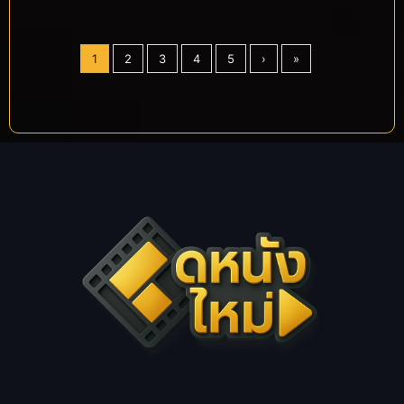
1
2
3
4
5
›
»