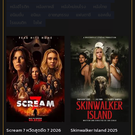
หนังอีโรติก
หนังเกาหลี
หนังใหม่ชนโรง
หนังไทย
อนิเมชั่น
อนิเมะ
อาชญกรรม
แฟนตาซี
แอคชั่น
โรแมนติก
ไซไฟ
Scream 7 หวีดสุดขีด 7 2026
Skinwalker Island 2025