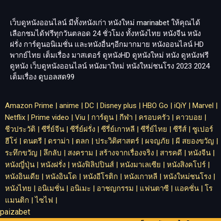
เว็บดูหนังออนไลน์ มีทั้งหนังเก่า หนังใหม่
marinabet
ให้คุณได้
เลือกชมได้ฟรีทุกวันตลอด 24 ชั่วโมง ทั้งหนังไทย หนังจีน หนัง
ฝรั่ง การ์ตูนอนิเมชั่น และหนังอื่นๆอีกมากมาย หนังออนไลน์ HD
พากย์ไทย เต็มเรื่อง มาสเตอร์ ดูหนังHD ดูหนังใหม่ หนัง ดูหนังฟรี
ดูหนัง เว็บดูหนังออนไลน์ หนังมาใหม่ หนังใหม่ชนโรง 2023 2024
เต็มเรื่อง
ดูบอลสด99
Amazon Prime
|
anime
|
DC
|
Disney plus
|
HBO Go
|
iQiY
|
Marvel
|
Netflix
|
Prime video
|
Viu
|
การ์ตูน
|
กีฬา
|
ครอบครัว
|
คาวบอย
|
ชีวประวัติ
|
ซีรี่ย์จีน
|
ซีรี่ย์ฝรั่ง
|
ซีรี่ย์เกาหลี
|
ซีรี่ย์ไทย
|
ซีรีส์
|
ซูเปอร์
ฮีโร่
|
ดนตรี
|
ดราม่า
|
ตลก
|
ประวิติศาสตร์
|
ผจญภัย
|
ผี สยองขวัญ
|
ระทึกขวัญ
|
ลึกลับ
|
สงคราม
|
สร้างจากเรื่องจริง
|
สารคดี
|
หนังจีน
|
หนังญี่ปุ่น
|
หนังฝรั่ง
|
หนังฟิลิปปินส์
|
หนังมาเลเซีย
|
หนังสิงคโปร์
|
หนังอินเดีย
|
หนังอินโด
|
หนังอีโรติก
|
หนังเกาหลี
|
หนังใหม่ชนโรง
|
หนังไทย
|
อนิเมชั่น
|
อนิเมะ
|
อาชญกรรม
|
แฟนตาซี
|
แอคชั่น
|
โร
แมนติก
|
ไซไฟ
|
paizabet