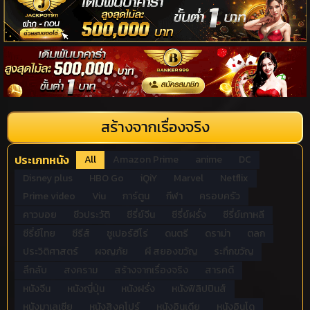
สร้างจากเรื่องจริง
ประเภทหนัง
All
Amazon Prime
anime
DC
Disney plus
HBO Go
iQiY
Marvel
Netflix
Prime video
Viu
การ์ตูน
กีฬา
ครอบครัว
คาวบอย
ชีวประวัติ
ซีรี่ย์จีน
ซีรี่ย์ฝรั่ง
ซีรี่ย์เกาหลี
ซีรี่ย์ไทย
ซีรีส์
ซูเปอร์ฮีโร่
ดนตรี
ดราม่า
ตลก
ประวิติศาสตร์
ผจญภัย
ผี สยองขวัญ
ระทึกขวัญ
ลึกลับ
สงคราม
สร้างจากเรื่องจริง
สารคดี
หนังจีน
หนังญี่ปุ่น
หนังฝรั่ง
หนังฟิลิปปินส์
หนังมาเลเซีย
หนังสิงคโปร์
หนังอินเดีย
หนังอินโด