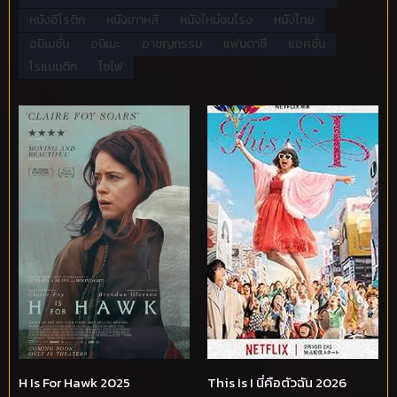
หนังอีโรติก
หนังเกาหลี
หนังใหม่ชนโรง
หนังไทย
อนิเมชั่น
อนิเมะ
อาชญกรรม
แฟนตาซี
แอคชั่น
โรแมนติก
ไซไฟ
H Is For Hawk 2025
This Is I นี่คือตัวฉัน 2026