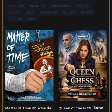
หนังอีโรติก
หนังเกาหลี
หนังใหม่ชนโรง
หนังไทย
อนิเมชั่น
อนิเมะ
อาชญกรรม
แฟนตาซี
แอคชั่น
โรแมนติก
ไซไฟ
Matter of Time บทเพลงแห่ง
Queen of Chess ราชินีหมาก