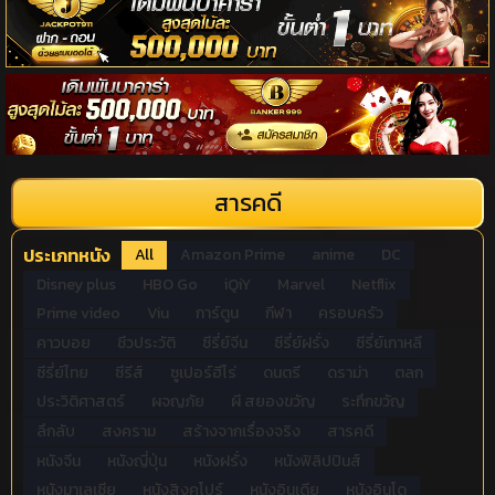
สารคดี
ประเภทหนัง
All
Amazon Prime
anime
DC
Disney plus
HBO Go
iQiY
Marvel
Netflix
Prime video
Viu
การ์ตูน
กีฬา
ครอบครัว
คาวบอย
ชีวประวัติ
ซีรี่ย์จีน
ซีรี่ย์ฝรั่ง
ซีรี่ย์เกาหลี
ซีรี่ย์ไทย
ซีรีส์
ซูเปอร์ฮีโร่
ดนตรี
ดราม่า
ตลก
ประวิติศาสตร์
ผจญภัย
ผี สยองขวัญ
ระทึกขวัญ
ลึกลับ
สงคราม
สร้างจากเรื่องจริง
สารคดี
หนังจีน
หนังญี่ปุ่น
หนังฝรั่ง
หนังฟิลิปปินส์
หนังมาเลเซีย
หนังสิงคโปร์
หนังอินเดีย
หนังอินโด