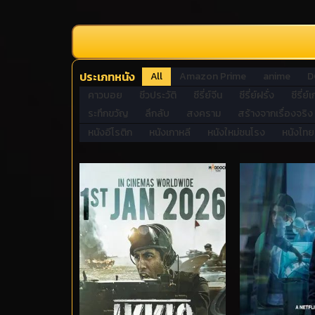
ประเภทหนัง
All
Amazon Prime
anime
D
คาวบอย
ชีวประวัติ
ซีรี่ย์จีน
ซีรี่ย์ฝรั่ง
ซีรี่ย์
ระทึกขวัญ
ลึกลับ
สงคราม
สร้างจากเรื่องจริง
หนังอีโรติก
หนังเกาหลี
หนังใหม่ชนโรง
หนังไทย