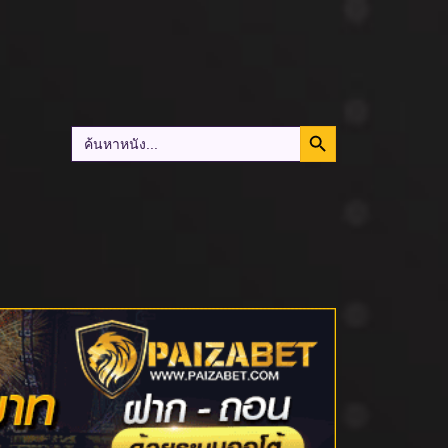
Search Button
Search
for: