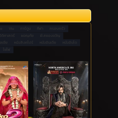
eo
Viu
การ์ตูน
กีฬา
ครอบครัว
วิติศาสตร์
ผจญภัย
ผี สยองขวัญ
ลเซีย
หนังสิงคโปร์
หนังอินเดีย
หนังอินโด
ไซไฟ