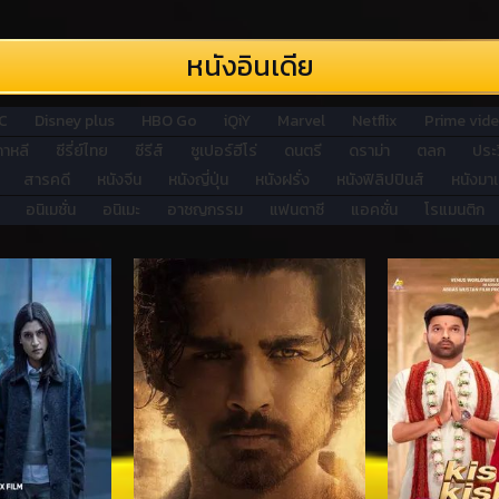
หนังอินเดีย
C
Disney plus
HBO Go
iQiY
Marvel
Netflix
Prime vid
เกาหลี
ซีรี่ย์ไทย
ซีรีส์
ซูเปอร์ฮีโร่
ดนตรี
ดราม่า
ตลก
ประ
สารคดี
หนังจีน
หนังญี่ปุ่น
หนังฝรั่ง
หนังฟิลิปปินส์
หนังมาเ
อนิเมชั่น
อนิเมะ
อาชญกรรม
แฟนตาซี
แอคชั่น
โรแมนติก