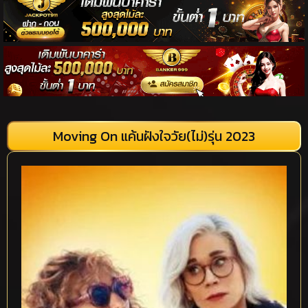
Moving On แค้นฝังใจวัย(ไม่)รุ่น 2023