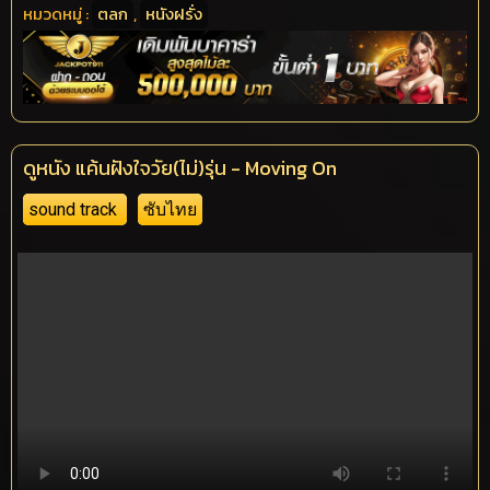
หมวดหมู่ :
ตลก
,
หนังฝรั่ง
ดูหนัง แค้นฝังใจวัย(ไม่)รุ่น - Moving On
sound track
ซับไทย