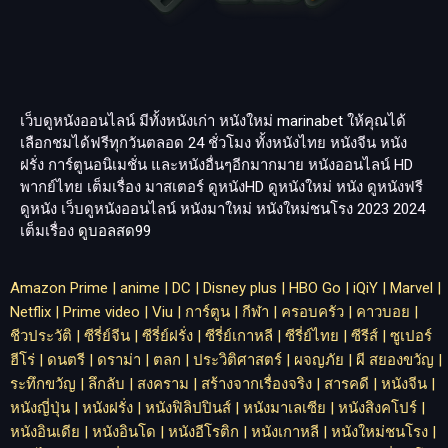
เว็บดูหนังออนไลน์ มีทั้งหนังเก่า หนังใหม่
marinabet
ให้คุณได้
เลือกชมได้ฟรีทุกวันตลอด 24 ชั่วโมง ทั้งหนังไทย หนังจีน หนัง
ฝรั่ง การ์ตูนอนิเมชั่น และหนังอื่นๆอีกมากมาย หนังออนไลน์ HD
พากย์ไทย เต็มเรื่อง มาสเตอร์ ดูหนังHD ดูหนังใหม่ หนัง ดูหนังฟรี
ดูหนัง เว็บดูหนังออนไลน์ หนังมาใหม่ หนังใหม่ชนโรง 2023 2024
เต็มเรื่อง
ดูบอลสด99
Amazon Prime
|
anime
|
DC
|
Disney plus
|
HBO Go
|
iQiY
|
Marvel
|
Netflix
|
Prime video
|
Viu
|
การ์ตูน
|
กีฬา
|
ครอบครัว
|
คาวบอย
|
ชีวประวัติ
|
ซีรี่ย์จีน
|
ซีรี่ย์ฝรั่ง
|
ซีรี่ย์เกาหลี
|
ซีรี่ย์ไทย
|
ซีรีส์
|
ซูเปอร์
ฮีโร่
|
ดนตรี
|
ดราม่า
|
ตลก
|
ประวิติศาสตร์
|
ผจญภัย
|
ผี สยองขวัญ
|
ระทึกขวัญ
|
ลึกลับ
|
สงคราม
|
สร้างจากเรื่องจริง
|
สารคดี
|
หนังจีน
|
หนังญี่ปุ่น
|
หนังฝรั่ง
|
หนังฟิลิปปินส์
|
หนังมาเลเซีย
|
หนังสิงคโปร์
|
หนังอินเดีย
|
หนังอินโด
|
หนังอีโรติก
|
หนังเกาหลี
|
หนังใหม่ชนโรง
|