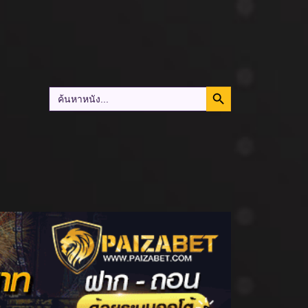
Search Button
Search
for: