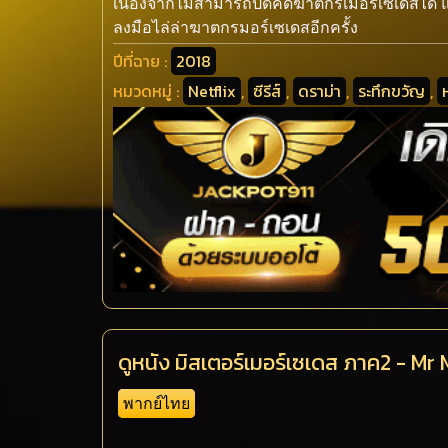
เนื่องจากไม่สามารถปิดคดีฆาตกรเมอร์เซเดสได้ แต่แ
ลงมือไล่ล่าฆาตกรมอร์เซเดสอีกครั้ง
ปีที่ฉาย :
2018
หมวดหมู่ :
Netflix
,
ซีรีส์
,
ดราม่า
,
ระทึกขวัญ
,
ห
ดูหนัง มิสเตอร์เมอร์เซเดส ภาค2 - M
พากย์ไทย