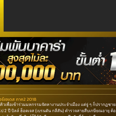
มอร์เซเดส ภาค2 2018
่อคิวเพื่อเข้าร่วมมหกรรมจัดหางานประจำเมือง แต่จู่ ๆ ก็ปรากฏชา
านไป 2 ปี บิลล์ ฮ็อดเจส (เบรนดัน กลีสัน) ตำรวจสายสืบเกษียณอาย