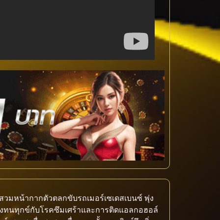
ยสวมหน้ากากตัวตลกขับรถเมอร์เซเดสเบนซ์ พุ่ง
ุ ต้องทนทุกข์กับโรคซึมเศร้าและการติดแอลกอฮอล์