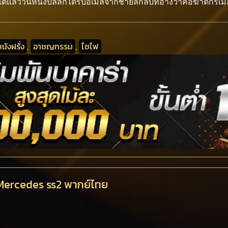
ล้ววันหนึ่งบิลล์ก็ได้รับอีเมลจากชายลึกลับที่อ้างว่าคือฆาตกรเมอร์
นังฝรั่ง
,
อาชญกรรม
,
ไซไฟ
r Mercedes ss2 พากย์ไทย