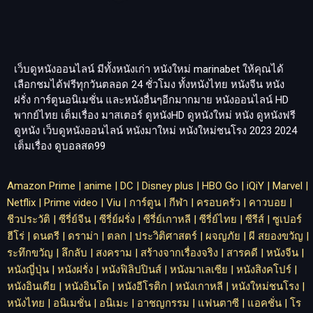
เว็บดูหนังออนไลน์ มีทั้งหนังเก่า หนังใหม่
marinabet
ให้คุณได้
เลือกชมได้ฟรีทุกวันตลอด 24 ชั่วโมง ทั้งหนังไทย หนังจีน หนัง
ฝรั่ง การ์ตูนอนิเมชั่น และหนังอื่นๆอีกมากมาย หนังออนไลน์ HD
พากย์ไทย เต็มเรื่อง มาสเตอร์ ดูหนังHD ดูหนังใหม่ หนัง ดูหนังฟรี
ดูหนัง เว็บดูหนังออนไลน์ หนังมาใหม่ หนังใหม่ชนโรง 2023 2024
เต็มเรื่อง
ดูบอลสด99
Amazon Prime
|
anime
|
DC
|
Disney plus
|
HBO Go
|
iQiY
|
Marvel
|
Netflix
|
Prime video
|
Viu
|
การ์ตูน
|
กีฬา
|
ครอบครัว
|
คาวบอย
|
ชีวประวัติ
|
ซีรี่ย์จีน
|
ซีรี่ย์ฝรั่ง
|
ซีรี่ย์เกาหลี
|
ซีรี่ย์ไทย
|
ซีรีส์
|
ซูเปอร์
ฮีโร่
|
ดนตรี
|
ดราม่า
|
ตลก
|
ประวิติศาสตร์
|
ผจญภัย
|
ผี สยองขวัญ
|
ระทึกขวัญ
|
ลึกลับ
|
สงคราม
|
สร้างจากเรื่องจริง
|
สารคดี
|
หนังจีน
|
หนังญี่ปุ่น
|
หนังฝรั่ง
|
หนังฟิลิปปินส์
|
หนังมาเลเซีย
|
หนังสิงคโปร์
|
หนังอินเดีย
|
หนังอินโด
|
หนังอีโรติก
|
หนังเกาหลี
|
หนังใหม่ชนโรง
|
หนังไทย
|
อนิเมชั่น
|
อนิเมะ
|
อาชญกรรม
|
แฟนตาซี
|
แอคชั่น
|
โร