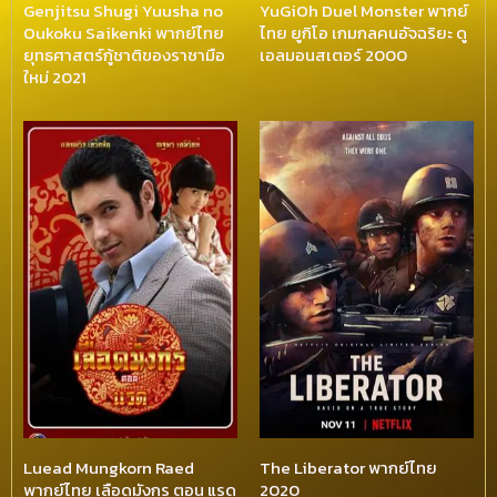
Genjitsu Shugi Yuusha no
YuGiOh Duel Monster พากย์
Oukoku Saikenki พากย์ไทย
ไทย ยูกิโอ เกมกลคนอัจฉริยะ ดู
ยุทธศาสตร์กู้ชาติของราชามือ
เอลมอนสเตอร์ 2000
ใหม่ 2021
Luead Mungkorn Raed
The Liberator พากย์ไทย
พากย์ไทย เลือดมังกร ตอน แรด
2020