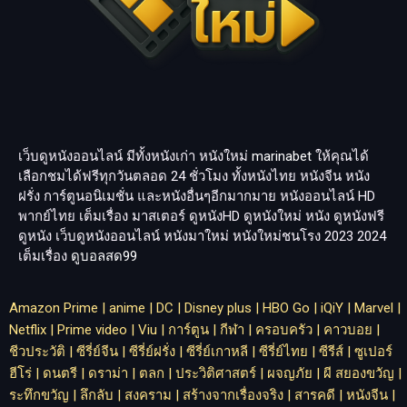
เว็บดูหนังออนไลน์ มีทั้งหนังเก่า หนังใหม่
marinabet
ให้คุณได้
เลือกชมได้ฟรีทุกวันตลอด 24 ชั่วโมง ทั้งหนังไทย หนังจีน หนัง
ฝรั่ง การ์ตูนอนิเมชั่น และหนังอื่นๆอีกมากมาย หนังออนไลน์ HD
พากย์ไทย เต็มเรื่อง มาสเตอร์ ดูหนังHD ดูหนังใหม่ หนัง ดูหนังฟรี
ดูหนัง เว็บดูหนังออนไลน์ หนังมาใหม่ หนังใหม่ชนโรง 2023 2024
เต็มเรื่อง
ดูบอลสด99
Amazon Prime
|
anime
|
DC
|
Disney plus
|
HBO Go
|
iQiY
|
Marvel
|
Netflix
|
Prime video
|
Viu
|
การ์ตูน
|
กีฬา
|
ครอบครัว
|
คาวบอย
|
ชีวประวัติ
|
ซีรี่ย์จีน
|
ซีรี่ย์ฝรั่ง
|
ซีรี่ย์เกาหลี
|
ซีรี่ย์ไทย
|
ซีรีส์
|
ซูเปอร์
ฮีโร่
|
ดนตรี
|
ดราม่า
|
ตลก
|
ประวิติศาสตร์
|
ผจญภัย
|
ผี สยองขวัญ
|
ระทึกขวัญ
|
ลึกลับ
|
สงคราม
|
สร้างจากเรื่องจริง
|
สารคดี
|
หนังจีน
|