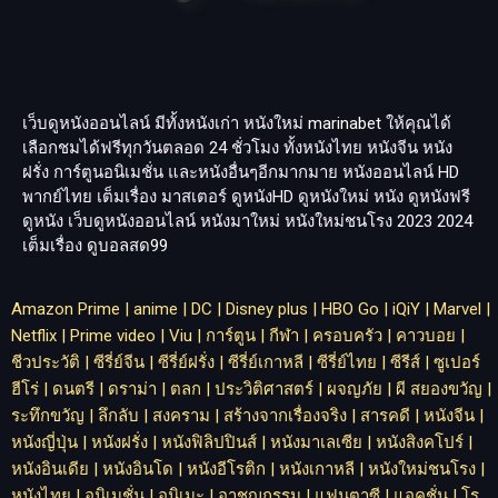
เว็บดูหนังออนไลน์ มีทั้งหนังเก่า หนังใหม่
marinabet
ให้คุณได้
เลือกชมได้ฟรีทุกวันตลอด 24 ชั่วโมง ทั้งหนังไทย หนังจีน หนัง
ฝรั่ง การ์ตูนอนิเมชั่น และหนังอื่นๆอีกมากมาย หนังออนไลน์ HD
พากย์ไทย เต็มเรื่อง มาสเตอร์ ดูหนังHD ดูหนังใหม่ หนัง ดูหนังฟรี
ดูหนัง เว็บดูหนังออนไลน์ หนังมาใหม่ หนังใหม่ชนโรง 2023 2024
เต็มเรื่อง
ดูบอลสด99
Amazon Prime
|
anime
|
DC
|
Disney plus
|
HBO Go
|
iQiY
|
Marvel
|
Netflix
|
Prime video
|
Viu
|
การ์ตูน
|
กีฬา
|
ครอบครัว
|
คาวบอย
|
ชีวประวัติ
|
ซีรี่ย์จีน
|
ซีรี่ย์ฝรั่ง
|
ซีรี่ย์เกาหลี
|
ซีรี่ย์ไทย
|
ซีรีส์
|
ซูเปอร์
ฮีโร่
|
ดนตรี
|
ดราม่า
|
ตลก
|
ประวิติศาสตร์
|
ผจญภัย
|
ผี สยองขวัญ
|
ระทึกขวัญ
|
ลึกลับ
|
สงคราม
|
สร้างจากเรื่องจริง
|
สารคดี
|
หนังจีน
|
หนังญี่ปุ่น
|
หนังฝรั่ง
|
หนังฟิลิปปินส์
|
หนังมาเลเซีย
|
หนังสิงคโปร์
|
หนังอินเดีย
|
หนังอินโด
|
หนังอีโรติก
|
หนังเกาหลี
|
หนังใหม่ชนโรง
|
หนังไทย
|
อนิเมชั่น
|
อนิเมะ
|
อาชญกรรม
|
แฟนตาซี
|
แอคชั่น
|
โร