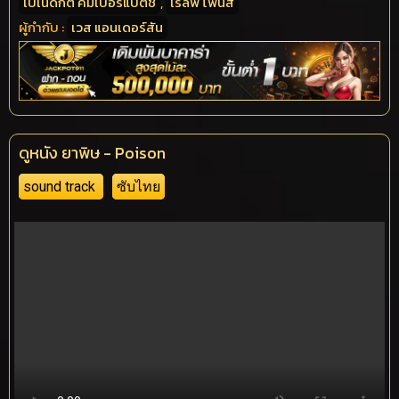
เบเนดิกต์ คัมเบอร์แบตช์
,
เรล์ฟ ไฟนส์
ผู้กำกับ :
เวส แอนเดอร์สัน
ดูหนัง ยาพิษ - Poison
sound track
ซับไทย