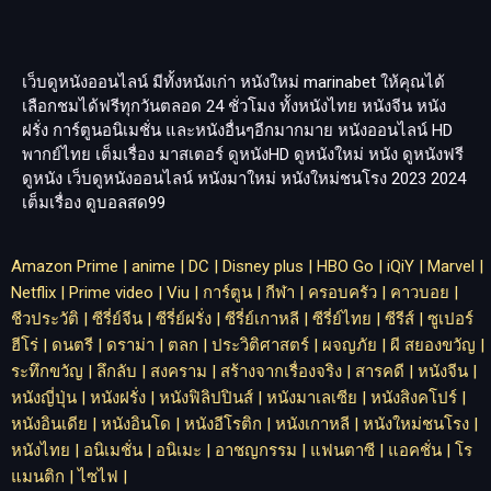
เว็บดูหนังออนไลน์ มีทั้งหนังเก่า หนังใหม่
marinabet
ให้คุณได้
เลือกชมได้ฟรีทุกวันตลอด 24 ชั่วโมง ทั้งหนังไทย หนังจีน หนัง
ฝรั่ง การ์ตูนอนิเมชั่น และหนังอื่นๆอีกมากมาย หนังออนไลน์ HD
พากย์ไทย เต็มเรื่อง มาสเตอร์ ดูหนังHD ดูหนังใหม่ หนัง ดูหนังฟรี
ดูหนัง เว็บดูหนังออนไลน์ หนังมาใหม่ หนังใหม่ชนโรง 2023 2024
เต็มเรื่อง
ดูบอลสด99
Amazon Prime
|
anime
|
DC
|
Disney plus
|
HBO Go
|
iQiY
|
Marvel
|
Netflix
|
Prime video
|
Viu
|
การ์ตูน
|
กีฬา
|
ครอบครัว
|
คาวบอย
|
ชีวประวัติ
|
ซีรี่ย์จีน
|
ซีรี่ย์ฝรั่ง
|
ซีรี่ย์เกาหลี
|
ซีรี่ย์ไทย
|
ซีรีส์
|
ซูเปอร์
ฮีโร่
|
ดนตรี
|
ดราม่า
|
ตลก
|
ประวิติศาสตร์
|
ผจญภัย
|
ผี สยองขวัญ
|
ระทึกขวัญ
|
ลึกลับ
|
สงคราม
|
สร้างจากเรื่องจริง
|
สารคดี
|
หนังจีน
|
หนังญี่ปุ่น
|
หนังฝรั่ง
|
หนังฟิลิปปินส์
|
หนังมาเลเซีย
|
หนังสิงคโปร์
|
หนังอินเดีย
|
หนังอินโด
|
หนังอีโรติก
|
หนังเกาหลี
|
หนังใหม่ชนโรง
|
หนังไทย
|
อนิเมชั่น
|
อนิเมะ
|
อาชญกรรม
|
แฟนตาซี
|
แอคชั่น
|
โร
แมนติก
|
ไซไฟ
|