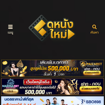
เมนู
ค้นหา