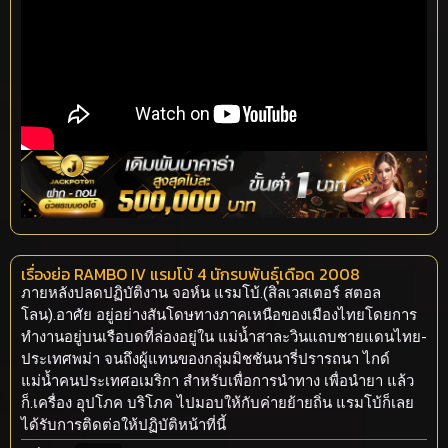
เรื่องย่อ RAMBO IV แรมโบ้ 4 นักรบพันธุ์เดือด 2008
ภายหลังปลดปฏิบัติงาน จอห์น แรมโบ้.(สิลเวสเตอร์ สตอล
โลน).อาศัย อยู่อย่างสันโดษทางภาคเหนือของเมืองไทยโดยการ
ทำงานอยู่บนเรือบดที่ล่องอยู่ใน แม่น้ำสาละวินแถบชายแดนไทย-
ประเทศพม่า จนถึงผู้แทนของกลุ่มมิชชันนารี่ปรารถนา ไกด์
แม่น้ำคนประเทศอเมริกา สำหรับเพื่อการนำทาง เพื่อนำยา แล้ว
ก็.เครื่อง อุปโภค บริโภค ไปมอบให้กับค่ายย้ายถิ่น แรมโบ้ก็เลย
ได้รับการติดต่อให้ปฏิบัติหน้าที่นี้