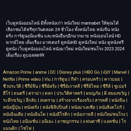
เว็บดูหนังออนไลน์ มีทั้งหนังเก่า หนังใหม่
marinabet
ให้คุณได้
เลือกชมได้ฟรีทุกวันตลอด 24 ชั่วโมง ทั้งหนังไทย หนังจีน หนัง
ฝรั่ง การ์ตูนอนิเมชั่น และหนังอื่นๆอีกมากมาย หนังออนไลน์ HD
พากย์ไทย เต็มเรื่อง มาสเตอร์ ดูหนังHD ดูหนังใหม่ หนัง ดูหนังฟรี
ดูหนัง เว็บดูหนังออนไลน์ หนังมาใหม่ หนังใหม่ชนโรง 2023 2024
เต็มเรื่อง
ดูบอลสด99
Amazon Prime
|
anime
|
DC
|
Disney plus
|
HBO Go
|
iQiY
|
Marvel
|
Netflix
|
Prime video
|
Viu
|
การ์ตูน
|
กีฬา
|
ครอบครัว
|
คาวบอย
|
ชีวประวัติ
|
ซีรี่ย์จีน
|
ซีรี่ย์ฝรั่ง
|
ซีรี่ย์เกาหลี
|
ซีรี่ย์ไทย
|
ซีรีส์
|
ซูเปอร์
ฮีโร่
|
ดนตรี
|
ดราม่า
|
ตลก
|
ประวิติศาสตร์
|
ผจญภัย
|
ผี สยองขวัญ
|
ระทึกขวัญ
|
ลึกลับ
|
สงคราม
|
สร้างจากเรื่องจริง
|
สารคดี
|
หนังจีน
|
หนังญี่ปุ่น
|
หนังฝรั่ง
|
หนังฟิลิปปินส์
|
หนังมาเลเซีย
|
หนังสิงคโปร์
|
หนังอินเดีย
|
หนังอินโด
|
หนังอีโรติก
|
หนังเกาหลี
|
หนังใหม่ชนโรง
|
หนังไทย
|
อนิเมชั่น
|
อนิเมะ
|
อาชญกรรม
|
แฟนตาซี
|
แอคชั่น
|
โร
แมนติก
|
ไซไฟ
|