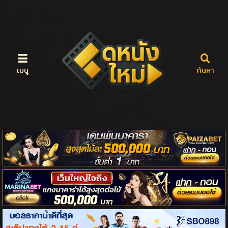
เมนู
ค้นหา