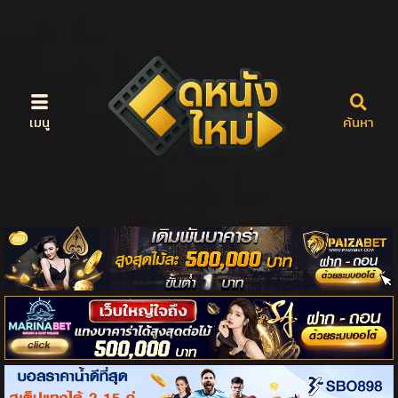
เมนู
ค้นหา