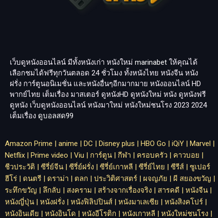
เว็บดูหนังออนไลน์ มีทั้งหนังเก่า หนังใหม่
marinabet
ให้คุณได้
เลือกชมได้ฟรีทุกวันตลอด 24 ชั่วโมง ทั้งหนังไทย หนังจีน หนัง
ฝรั่ง การ์ตูนอนิเมชั่น และหนังอื่นๆอีกมากมาย หนังออนไลน์ HD
พากย์ไทย เต็มเรื่อง มาสเตอร์ ดูหนังHD ดูหนังใหม่ หนัง ดูหนังฟรี
ดูหนัง เว็บดูหนังออนไลน์ หนังมาใหม่ หนังใหม่ชนโรง 2023 2024
เต็มเรื่อง
ดูบอลสด99
Amazon Prime
|
anime
|
DC
|
Disney plus
|
HBO Go
|
iQiY
|
Marvel
|
Netflix
|
Prime video
|
Viu
|
การ์ตูน
|
กีฬา
|
ครอบครัว
|
คาวบอย
|
ชีวประวัติ
|
ซีรี่ย์จีน
|
ซีรี่ย์ฝรั่ง
|
ซีรี่ย์เกาหลี
|
ซีรี่ย์ไทย
|
ซีรีส์
|
ซูเปอร์
ฮีโร่
|
ดนตรี
|
ดราม่า
|
ตลก
|
ประวิติศาสตร์
|
ผจญภัย
|
ผี สยองขวัญ
|
ระทึกขวัญ
|
ลึกลับ
|
สงคราม
|
สร้างจากเรื่องจริง
|
สารคดี
|
หนังจีน
|
หนังญี่ปุ่น
|
หนังฝรั่ง
|
หนังฟิลิปปินส์
|
หนังมาเลเซีย
|
หนังสิงคโปร์
|
หนังอินเดีย
|
หนังอินโด
|
หนังอีโรติก
|
หนังเกาหลี
|
หนังใหม่ชนโรง
|