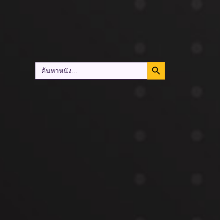
Search Button
Search
for: