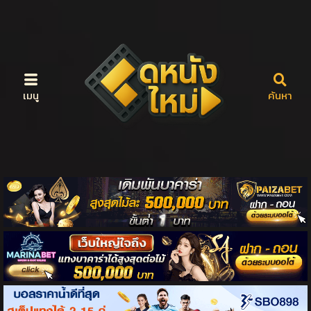
เมนู
ค้นหา