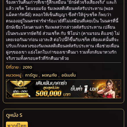
ร้องหาวันคืนเก่าๆที่เขารู้สึกเสมือน “ยักษ์ตัวจริงเสียงจริง” และก็
แล้ว เชร็ค โดนจอมจ้อ รัมเพลสติเตียนลท์สรับประทาน (พอล
แม็คคาร์ทนี่ย์) หลอกให้เซ็นสัญญา ซึ่งทำให้จู่ๆเชร็ค ก็พบว่า
ตนเองอยู่ในนครฟาร์ฟาร์อะเวย์ที่ไม่เสมือนที่เคยเป็น ในนครที่นี้
ยักษ์เขียวโดนตามล่า รัมเพลสว่ากล่าวลท์สรับประทาน เปลี่ยน
เป็นพระมหากษัตริย์ ส่วนเชร็ค กับ ฟีโอน่า (คาเมรอน ดิแอซ) ไม่
เคยเจอกันมาก่อน เอาละสิ ต่อไปนี้ก็ขึ้นกับเชร็ค เพียงแค่นั้นที่จะ
ปรับแก้กลลวงของรัมเพลสติเตียนลท์สรับประทาน เพื่อช่วยเพื่อน
ฝูงๆของเขา แย่งโลกใบเก่าของเขาคืนมา รวมทั้งกลับมาทวงรัก
จริงรวมทั้งครอบครัวที่รักคืนมาด้วย
ปีที่ฉาย :
2010
หมวดหมู่ :
การ์ตูน
,
ผจญภัย
,
อนิเมชั่น
ดูหนัง S
พากย์ไทย