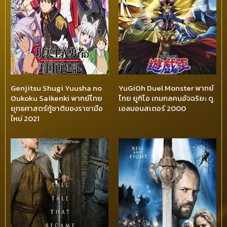
Genjitsu Shugi Yuusha no
YuGiOh Duel Monster พากย์
Oukoku Saikenki พากย์ไทย
ไทย ยูกิโอ เกมกลคนอัจฉริยะ ดู
ยุทธศาสตร์กู้ชาติของราชามือ
เอลมอนสเตอร์ 2000
ใหม่ 2021