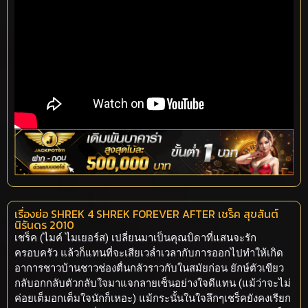
เรื่องย่อ SHREK 4 SHREK FOREVER AFTER เชร็ค สุขสันต์
นิรันดร 2010
เชร็ค (ไมค์ ไมเยอร์ส) เปลี่ยนมาเป็นคุณบิดาที่แสนจะรัก
ครอบครัว แล้วก็แทนที่จะเสียเวล่ำเวลากับการออกไปทำให้เกิด
อาการชาวบ้านชาวช่องตื่นกลัวราวกับในสมัยก่อน ยักษ์ตัวเขียว
กลับอกกลับตัวกลับใจมาแจกลายเซ็นอย่างใจดีแทน (แม้ว่าจะไม่
ค่อยเต็มอกเต็มใจนักก็เหอะ) แม้กระนั้นในใจลึกๆเชร็คยังคงเรียก