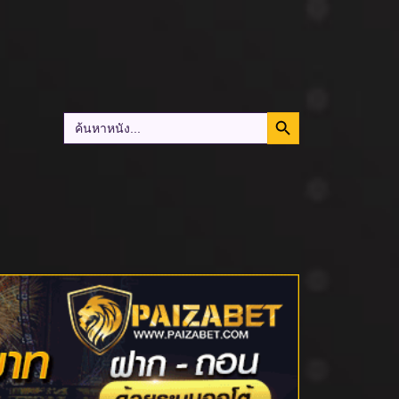
Search Button
Search
for: