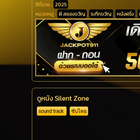
ปีที่ฉาย :
2025
หมวดหมู่ :
ผี สยองขวัญ
,
ระทึกขวัญ
,
หนังฝรั่ง
,
ดูหนัง Silent Zone
sound track
ซับไทย