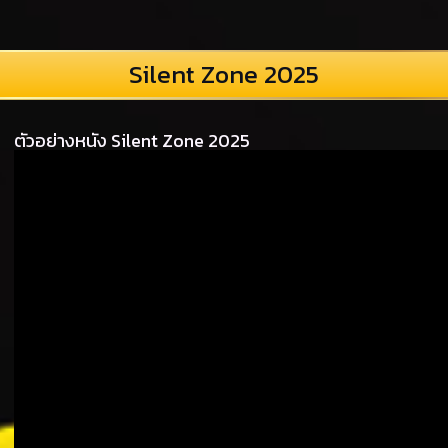
Silent Zone 2025
ตัวอย่างหนัง Silent Zone 2025