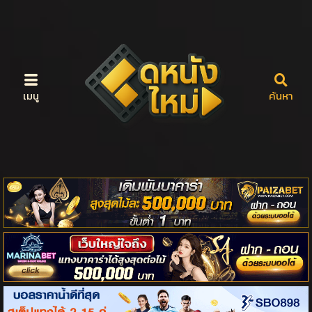
เมนู
ค้นหา