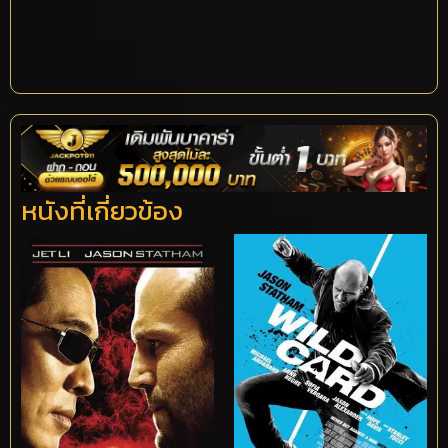
หนังที่เกี่ยวข้อง