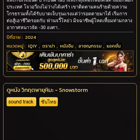
และก็ชิงรถยนต์ บากบั่นผ่านป่าและก็ทุ่งหิมะเพื่อเดินทางออกนอก
ประเทศ โจวอวี่ถงไม่ว่างได้เศร้า เขาติดตามคนร้ายด้วยความ
โกรธรวมทั้งได้รับบาดเจ็บรุนแรงแต่ว่ารอดตายมาได้ เริ่มการ
ต่อสู้เอาชีวิตรอดกับ ฟ่านจวี้โหย่ว มิจฉาชีพผู้โหดเหี้ยมท่ามกลาง
อากาศหนาวจัด -30 องศา…
ปีที่ฉาย :
2024
หมวดหมู่ :
iQiY
,
ดราม่า
,
หนังจีน
,
อาชญกรรม
,
แอคชั่น
ดูหนัง วิกฤตพายุหิมะ - Snowstorm
sound track
ซับไทย