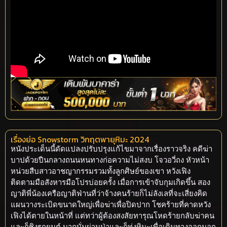
เรื่องย่อ Snowstorm วิกฤตพายุหิมะ 2024
หนังประเด็นนี้ดัดแปลงปรับปรุงแก้ไขมาจากเรื่องราวจริง คดีฆ่า
บาปด้วยปืนกลางถนนหนทางก่อความไม่สงบ โจวอวี่ถง หัวหน้า
หน่วยสืบสาวอาชญากรรมรวมทั้งลูกศิษย์ของเขา หวังเฟิง
ติดตามมือสังหารมือโปรบ่อยครั้ง เมื่อการเข้าจับกุมเกิดขึ้น สอง
ญาติพี่น้องเครือญาติฟ่านที่ว่าจ้างคนร้ายก็ไม่ลังเลที่จะเสี่ยงคิด
แผนวางระเบิดขนาดใหญ่เพื่อฆ่าเพื่อปิดปาก โชคร้ายที่คาดหวัง
เฟิงได้ตายในหน้าที่ แต่ทว่าผู้ต้องสงสัยทารุณโหดร้ายกลับฆ่าคน