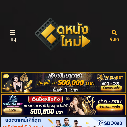
เมนู
ค้นหา