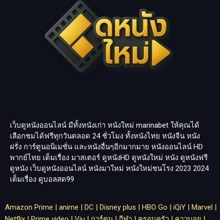
เว็บดูหนังออนไลน์ มีทั้งหนังเก่า หนังใหม่
marinabet
ให้คุณได้
เลือกชมได้ฟรีทุกวันตลอด 24 ชั่วโมง ทั้งหนังไทย หนังจีน หนัง
ฝรั่ง การ์ตูนอนิเมชั่น และหนังอื่นๆอีกมากมาย หนังออนไลน์ HD
พากย์ไทย เต็มเรื่อง มาสเตอร์ ดูหนังHD ดูหนังใหม่ หนัง ดูหนังฟรี
ดูหนัง เว็บดูหนังออนไลน์ หนังมาใหม่ หนังใหม่ชนโรง 2023 2024
เต็มเรื่อง
ดูบอลสด99
Amazon Prime
|
anime
|
DC
|
Disney plus
|
HBO Go
|
iQiY
|
Marvel
|
Netflix
|
Prime video
|
Viu
|
การ์ตูน
|
กีฬา
|
ครอบครัว
|
คาวบอย
|