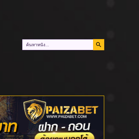
Search Button
Search
for: