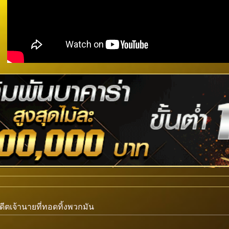
อดีตเจ้านายที่ทอดทิ้งพวกมัน