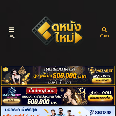
เมนู
ค้นหา