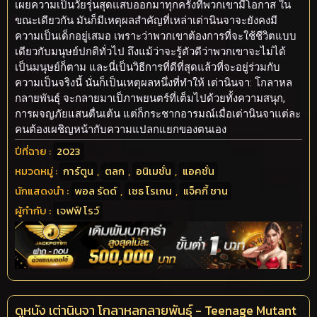
เผยความเป็นวัยรุ่นสุดแสบออกมาทุกครั้งที่พวกเขามีโอกาส ใน
ขณะเดียวกัน มันก็มีเหตุผลสำคัญที่เหล่าเต่านินจาจะยังคงมี
ความเป็นเด็กอยู่เสมอ เพราะว่าพวกเขาต้องการที่จะใช้ชีวิตแบบ
เดียวกับมนุษย์ปกติทั่วไป ถึงแม้ว่าจะรู้ตัวดีว่าพวกเขาจะไม่ได้
เป็นมนุษย์ก็ตาม และนี่เป็นวิธีการที่ดีที่สุดแล้วที่จะอยู่ร่วมกับ
ความเป็นจริงนี้ นั่นก็เป็นเหตุผลหนึ่งที่ทำให้ เต่านินจา: โกลาหล
กลายพันธุ์ จะกลายมาเป็ภาพยนตร์ที่เต็มไปด้วยทั้งความสนุก,
การผจญภัยแสนตื่นเต้น แต่ก็กระชากอารมณ์เมื่อเต่านินจาแต่ละ
คนต้องเผชิญหน้ากับความแปลกแยกของตนเอง
ปีที่ฉาย :
2023
หมวดหมู่ :
การ์ตูน
,
ตลก
,
อนิเมชั่น
,
แอคชั่น
นักแสดงนำ :
พอล รัดด์
,
เซธ โรเกน
,
แจ็คกี้ ชาน
ผู้กำกับ :
เจฟฟ์ โรว์
ดูหนัง เต่านินจา โกลาหลกลายพันธุ์ - Teenage Mutant