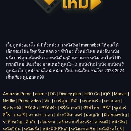
เว็บดูหนังออนไลน์ มีทั้งหนังเก่า หนังใหม่
marinabet
ให้คุณได้
เลือกชมได้ฟรีทุกวันตลอด 24 ชั่วโมง ทั้งหนังไทย หนังจีน หนัง
ฝรั่ง การ์ตูนอนิเมชั่น และหนังอื่นๆอีกมากมาย หนังออนไลน์ HD
พากย์ไทย เต็มเรื่อง มาสเตอร์ ดูหนังHD ดูหนังใหม่ หนัง ดูหนังฟรี
ดูหนัง เว็บดูหนังออนไลน์ หนังมาใหม่ หนังใหม่ชนโรง 2023 2024
เต็มเรื่อง
ดูบอลสด99
Amazon Prime
|
anime
|
DC
|
Disney plus
|
HBO Go
|
iQiY
|
Marvel
|
Netflix
|
Prime video
|
Viu
|
การ์ตูน
|
กีฬา
|
ครอบครัว
|
คาวบอย
|
ชีวประวัติ
|
ซีรี่ย์จีน
|
ซีรี่ย์ฝรั่ง
|
ซีรี่ย์เกาหลี
|
ซีรี่ย์ไทย
|
ซีรีส์
|
ซูเปอร์
ฮีโร่
|
ดนตรี
|
ดราม่า
|
ตลก
|
ประวิติศาสตร์
|
ผจญภัย
|
ผี สยองขวัญ
|
ระทึกขวัญ
|
ลึกลับ
|
สงคราม
|
สร้างจากเรื่องจริง
|
สารคดี
|
หนังจีน
|
หนังญี่ปุ่น
|
หนังฝรั่ง
|
หนังฟิลิปปินส์
|
หนังมาเลเซีย
|
หนังสิงคโปร์
|