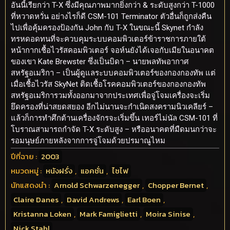
อันนี้เรียกว่า T-X ซึ่งมีคุณภาพมากยิ่งกว่า & ระดับสูงกว่า T-1000
ที่หวาดหวั่น อย่างไรก็ดี CSM-101 Terminator ตัวอื่นก็ถูกส่งคืน
ไปเพื่อคุ้มครองป้องกัน John กับ T-X ในขณะนี้ Skynet กำลัง
ทรหดอดทนที่จะควบคุมระบบคอมพิวเตอร์ข้าราชการภายใต้
หน้ากากเชื้อไวรัสคอมพิวเตอร์ จอห์นยังได้เจอกับเมียในอนาคต
ของเขา Kate Brewster ซึ่งเป็นบิดา – นายพลทัพอากาศ
สหรัฐอเมริกา – เป็นผู้ดูแลระบบคอมพิวเตอร์ของกองกองทัพ แต่
เมื่อเชื้อไวรัส SkyNet ติดเชื้อโรคคอมพิวเตอร์ของกองกองทัพ
สหรัฐอเมริการวมทั้งออกมาจากประเทศเพื่อจู่โจมเครื่องจะเริ่ม
ยึดครองที่น่าสยดสยอง อีกไม่นานจะกำเนิดสงครามนิวเคลียร์ –
แล้วก็การทำศึกต้านเครื่องจักรจะเริ่มขึ้น เทอร์ไม่นัล CSM-101 ที่
โบราณสามารถกำจัด T-X ระดับสูง – หรืออนาคตที่มืดมนกว่าจะ
รอมนุษย์ภายหลังจากการจู่โจมด้วยปรมาณูไหม
ปีที่ฉาย :
2003
หมวดหมู่ :
หนังฝรั่ง
,
แอคชั่น
,
ไซไฟ
นักแสดงนำ :
Arnold Schwarzenegger
,
Chopper Bernet
,
Claire Danes
,
David Andrews
,
Earl Boen
,
Kristanna Loken
,
Mark Famiglietti
,
Moira Sinise
,
Nick Stahl