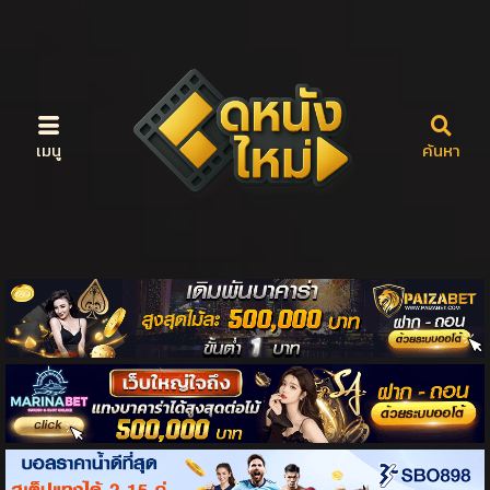
เมนู
ค้นหา