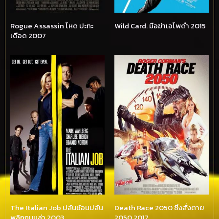
Rogue Assassin โหด ปะทะ
Wild Card. มือฆ่าเอโพดำ 2015
เดือด 2007
The Italian Job ปล้นซ้อนปล้น
Death Race 2050 ซิ่งสั่งตาย
พลิกถนนล่า 2003
2050 2017