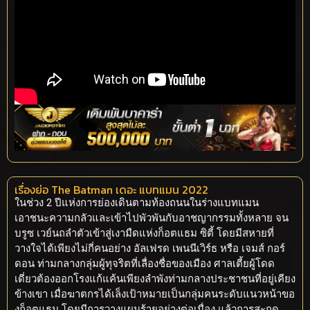
เรื่องย่อ The Batman เดอะ แบทแมน 2022
ในช่วง 2 ปีแห่งการย่องเดินตามท้องถนนในร่างแบทแมน
เอาชนะความกลัวและเข้าไปพัวพันกับอาชญากรรมทั้งหลาย จน
บรูซ เวย์นถลำตัวเข้าสู่เงามืดแห่งก็อตแธม ซิตี้ โดยมีสหายที่
วางใจได้เพียงไม่กี่คนอย่าง อัลเฟรด เพนนีเวิร์ธ หรือ เจมส์ กอร์
ดอน ท่ามกลางกลุ่มผู้ทุจริตที่เลื่องชื่อของเมือง ศาลเตี้ยผู้โดด
เดี่ยวต้องออกโรงแก้แค้นเพียงลำพังท่ามกลางประชาชนที่อยู่เคียง
ข้างเขา เมื่อฆาตกรได้เล็งเป้าหมายเป็นกลุ่มคนระดับแนวหน้าขอ
งก็อตแธม โดยมีการวางแผนร้ายอย่างต่อเนื่อง แล้วการสะกด