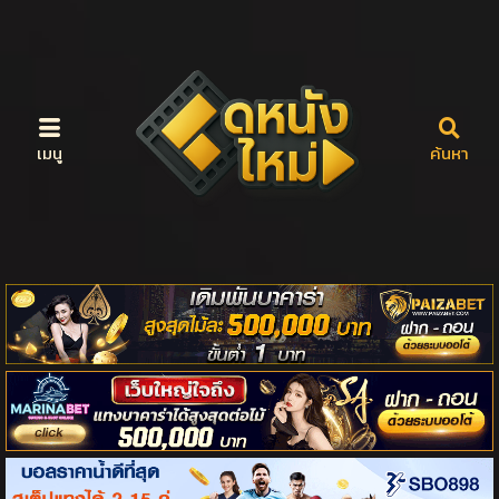
เมนู
ค้นหา