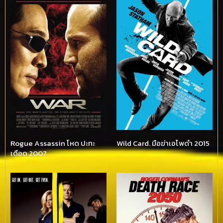
Rogue Assassin โหด ปะทะ
Wild Card. มือฆ่าเอโพดำ 2015
เดือด 2007