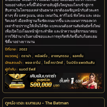
รอยอย่างลับๆ ครั้งนี้ได้นำสายลับผู้ยิ่งใหญ่ของโลกเข้าสู่การ
สืบสวนในโลกของเหล่าอันธพาล เขาต้องเผชิญหน้ากับตัวละคร
ต่างๆ ทั้ง แคทวูแมน, เดอะ เพนกวิน, คาร์ไมน์ ฟัลโคน และ เดอะ
ริดเลอร์ เมื่อหลักฐานเริ่มชัดเจนมากขึ้น และแผนการของพวก
เหล่าร้ายปรากฏให้เห็นได้ชัด แบทแมนต้องสานสัมพันธ์ครั้งใหม่
เพื่อเปิดโปงโฉมหน้าผู้กระทำผิด และนำความยุติธรรมมาสยบ
การใช้อำนาจในทางมิชอบและการทุจริตที่เกิดขึ้นกับก็อตแธม
ซิตี้มาอย่างยาวนาน
ปีที่ฉาย :
2022
หมวดหมู่ :
ดราม่า
,
หนังฝรั่ง
,
อาชญกรรม
,
แอคชั่น
นักแสดงนำ :
พอล ดาโน่
,
โซอี้ คราวิทซ์
,
โรเบิร์ต แพตตินสัน
ผู้กำกับ :
แมตต์ รีฟส์
ดูหนัง เดอะ แบทแมน - The Batman