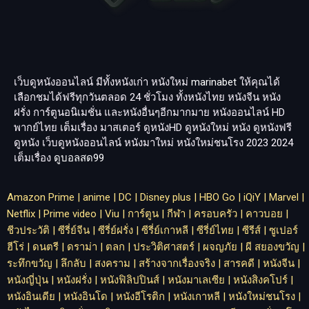
เว็บดูหนังออนไลน์ มีทั้งหนังเก่า หนังใหม่
marinabet
ให้คุณได้
เลือกชมได้ฟรีทุกวันตลอด 24 ชั่วโมง ทั้งหนังไทย หนังจีน หนัง
ฝรั่ง การ์ตูนอนิเมชั่น และหนังอื่นๆอีกมากมาย หนังออนไลน์ HD
พากย์ไทย เต็มเรื่อง มาสเตอร์ ดูหนังHD ดูหนังใหม่ หนัง ดูหนังฟรี
ดูหนัง เว็บดูหนังออนไลน์ หนังมาใหม่ หนังใหม่ชนโรง 2023 2024
เต็มเรื่อง
ดูบอลสด99
Amazon Prime
|
anime
|
DC
|
Disney plus
|
HBO Go
|
iQiY
|
Marvel
|
Netflix
|
Prime video
|
Viu
|
การ์ตูน
|
กีฬา
|
ครอบครัว
|
คาวบอย
|
ชีวประวัติ
|
ซีรี่ย์จีน
|
ซีรี่ย์ฝรั่ง
|
ซีรี่ย์เกาหลี
|
ซีรี่ย์ไทย
|
ซีรีส์
|
ซูเปอร์
ฮีโร่
|
ดนตรี
|
ดราม่า
|
ตลก
|
ประวิติศาสตร์
|
ผจญภัย
|
ผี สยองขวัญ
|
ระทึกขวัญ
|
ลึกลับ
|
สงคราม
|
สร้างจากเรื่องจริง
|
สารคดี
|
หนังจีน
|
หนังญี่ปุ่น
|
หนังฝรั่ง
|
หนังฟิลิปปินส์
|
หนังมาเลเซีย
|
หนังสิงคโปร์
|
หนังอินเดีย
|
หนังอินโด
|
หนังอีโรติก
|
หนังเกาหลี
|
หนังใหม่ชนโรง
|