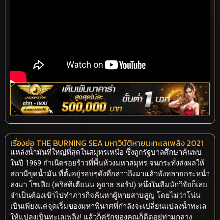
เรื่องย่อ THE BURNING SEA มหาวิบัติหายนะทะเลเพลิง 2021
แหล่งน้ำมันที่ใหญ่ที่สุดในสมุทรเหนือ ซึ่งถูกรัฐบาลศึกษาค้นพบ
ในปี 1969 กำเนิดรอยร้าวที่พื้นห้วงมหาสมุทร จนกระทั่งส่งผลให้
สถานีขุดน้ำมัน ที่ตั้งอยู่รอบๆดังที่กล่าวถึงมาแล้วพังทลายกระหน่ำ
ลงมา โซเฟีย (คริสติเตียนน คูยาธ ธอร์ป) หนึ่งในทีมนักวิจัยก็เลย
จำเป็นต้องเข้าไปทำภารกิจค้นหาผู้หายสาบสูญ โดยไม่ว่าโน่น
เป็นเพียงแต่จุดเริ่มของมหาพินาศที่กำลังจะเปลี่ยนแปลงน้ำทะเล
ให้แปลงเป็นทะเลเพลิง! แล้วก็คู่รักของคุณก็ติดอยู่ท่ามกลาง