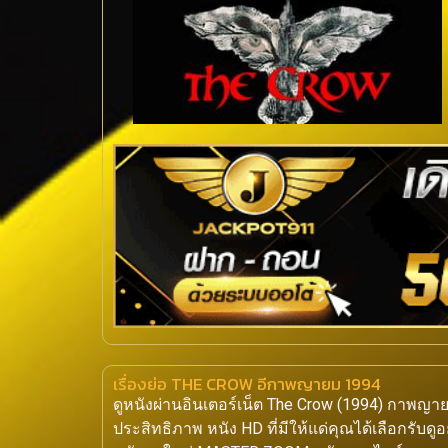
เรื่องย่อ THE CROW อีกาพญายม 1994
ดูหนังผ่านอินเตอร์เน็ต The Crow (1994) กาพญาย
ประสิทธิภาพ หนัง HD ที่มีให้แด่คุณได้เลือกรับดู