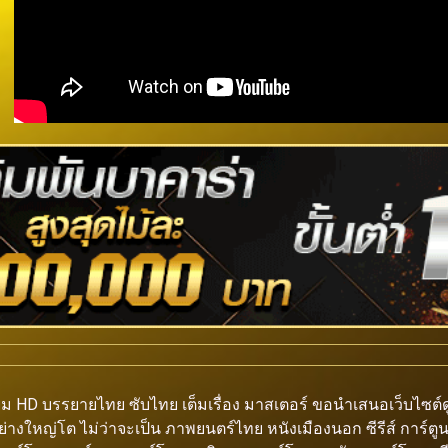
ม HD บรรยายไทย ซับไทย เต็มเรื่อง มาสเตอร์ ขอนำเสนอเว็บไซต์ดูหน
อย่างใหญ่โต ไม่ว่าจะเป็น ภาพยนตร์ไทย หนังเมืองนอก ซีรีส์ การ์ตูน