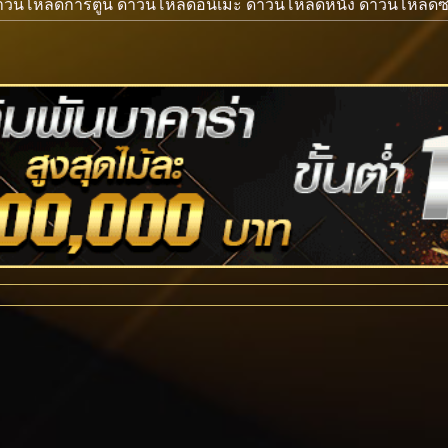
น์โหลดการ์ตูน ดาวน์โหลดอนิเมะ ดาวน์โหลดหนัง ดาวน์โหลดซีร