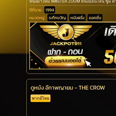
หนังมาใหม่ MASTER ZOOM หนังออนไลน์ ซูม ดาว
ปีที่ฉาย :
1994
หมวดหมู่ :
ระทึกขวัญ
,
หนังฝรั่ง
,
แอคชั่น
ดูหนัง อีกาพญายม - THE CROW
พากย์ไทย