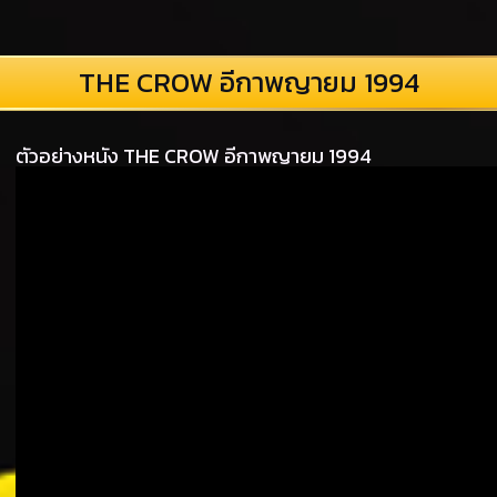
THE CROW อีกาพญายม 1994
ตัวอย่างหนัง THE CROW อีกาพญายม 1994