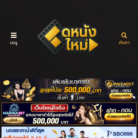
เมนู
ค้นหา