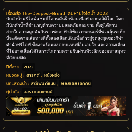
เรื่องย่อ The-Deepest-Breath ลมหายใจใต้น้ำ 2023
นักดำน้ำฟรีไดฟ์แชมป์โลกหมั่นฝึกซ้อมเพื่อทำลายสถิติโลก โดย
มีนักดำน้ำที่ชำนาญด้านความปลอดภัยคอยช่วย ทั้งคู่ได้สาน
สายใยความผูกพันกันราวชะตาฟ้าลิขิต ภาพยนตร์ที่ชวนลุ้นระทึก
นี้จะติดตามเส้นทางที่ทั้งสองเลือกเดินเพื่อก้าวสู่จุดสูงสุดของกีฬา
ดำน้ำฟรีไดฟ์ ซึ่งมาพร้อมผลตอบแทนที่อิ่มเอมใจ และความเสี่ยง
ที่ไม่อาจเลี่ยงได้ในการไล่ตามความฝันผ่านห้วงลึกของมหาสมุทร
ที่เงียบสงัด
ปีที่ฉาย :
2023
หมวดหมู่ :
สารคดี
,
หนังฝรั่ง
นักแสดงนำ :
สตีเฟน คีแนน
,
อเลสเซีย เซคคินิ
ผู้กำกับ :
ลอรา แมคแกนน์