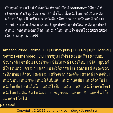
เว็บดูหนังออนไลน์ มีทั้งหนังเก่า หนังใหม่
marinabet
ให้คุณได้
เลือกชมได้ฟรีทุกวันตลอด 24 ชั่วโมง ทั้งหนังไทย หนังจีน หนัง
ฝรั่ง การ์ตูนอนิเมชั่น และหนังอื่นๆอีกมากมาย หนังออนไลน์ HD
พากย์ไทย เต็มเรื่อง มาสเตอร์ ดูหนังHD ดูหนังใหม่ หนัง ดูหนังฟรี
ดูหนัง เว็บดูหนังออนไลน์ หนังมาใหม่ หนังใหม่ชนโรง 2023 2024
เต็มเรื่อง
ดูบอลสด99
Amazon Prime
|
anime
|
DC
|
Disney plus
|
HBO Go
|
iQiY
|
Marvel
|
Netflix
|
Prime video
|
Viu
|
การ์ตูน
|
กีฬา
|
ครอบครัว
|
คาวบอย
|
ชีวประวัติ
|
ซีรี่ย์จีน
|
ซีรี่ย์ฝรั่ง
|
ซีรี่ย์เกาหลี
|
ซีรี่ย์ไทย
|
ซีรีส์
|
ซูเปอร์
ฮีโร่
|
ดนตรี
|
ดราม่า
|
ตลก
|
ประวิติศาสตร์
|
ผจญภัย
|
ผี สยองขวัญ
|
ระทึกขวัญ
|
ลึกลับ
|
สงคราม
|
สร้างจากเรื่องจริง
|
สารคดี
|
หนังจีน
|
หนังญี่ปุ่น
|
หนังฝรั่ง
|
หนังฟิลิปปินส์
|
หนังมาเลเซีย
|
หนังสิงคโปร์
|
หนังอินเดีย
|
หนังอินโด
|
หนังอีโรติก
|
หนังเกาหลี
|
หนังใหม่ชนโรง
|
หนังไทย
|
อนิเมชั่น
|
อนิเมะ
|
อาชญกรรม
|
แฟนตาซี
|
แอคชั่น
|
โร
แมนติก
|
ไซไฟ
|
paizabet
Copyright © 2026 dunung4k.com เว็บดูหนังออนไลน์