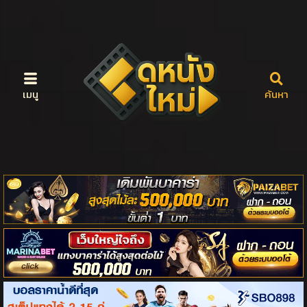
เมนู
ค้นหา