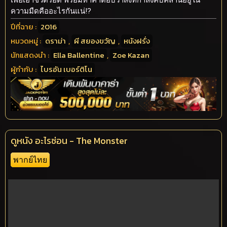
ความมืดคืออะไรกันแน่!?
ปีที่ฉาย :
2016
หมวดหมู่ :
ดราม่า
,
ผี สยองขวัญ
,
หนังฝรั่ง
นักแสดงนำ :
Ella Ballentine
,
Zoe Kazan
ผู้กำกับ :
ไบรอัน เบอร์ติโน
ดูหนัง อะไรซ่อน - The Monster
พากย์ไทย