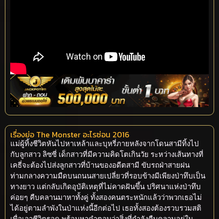
เรื่องย่อ The Monster อะไรซ่อน 2016
แม่ผู้ทิ้งชีวิตหันไปหาเหล้าและบุหรี่ภายหลังจากโดนสามีทิ้งไป
กับลูกสาว ลิซซี่ เด็กสาวที่มีความคิดโตเกินวัย ระหว่างเส้นทางที่
เคธี่จะต้องไปส่งลูกสาวที่บ้านของอดีตสามี ขับรถฝ่าสายฝน
ท่ามกลางความมืดบนถนนสายเปลี่ยวที่รอบข้างมีเพียงป่าทึบเป็น
ทางยาว แต่กลับเกิดอุบัติเหตุที่ไม่คาดฝันขึ้น ปริศนาแห่งป่าทึบ
ค่อยๆ คืบคลานมาหาทั้งคู่ ทั้งสองคนตระหนักแล้วว่าพวกเธอไม่
ได้อยู่ตามลำพังในป่าแห่งนี้อีกต่อไป เธอทั้งสองต้องรวบรวมสติ
เพื่อเอาชีวิตรอด พร้อมหาคำตอบว่าสิ่งที่กำลังคืบคลานอยู่ใน