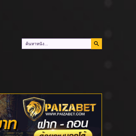
Search Button
Search
for: