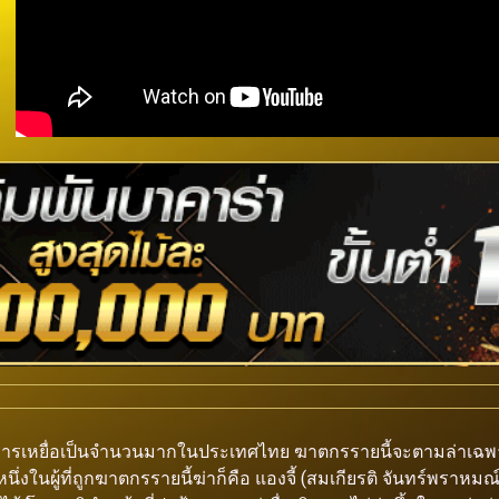
หารเหยื่อเป็นจำนวนมากในประเทศไทย ฆาตกรรายนี้จะตามล่าเฉพาะ
นึ่งในผู้ที่ถูกฆาตกรรายนี้ฆ่าก็คือ แองจี้ (สมเกียรติ จันทร์พราหมณ์)