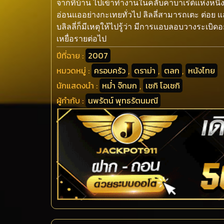
จากที่บ้าน ไปเข้าทำงานในคลับคาบาเร่ต์แห่งหนึ่งไ
อ่อนแออย่างกะเทยทั่วไป ลิลลี่สามารถเตะ ต่อย แล
บลิลลี่ก็มีเหตุให้ไปรู้ว่า มีการแอบลอบวางระ
เหยื่อรายต่อไป
ปีที่ฉาย :
2007
หมวดหมู่ :
ครอบครัว
,
ดราม่า
,
ตลก
,
หนังไทย
นักแสดงนำ :
หม่ำ จ๊กมก
,
เซกิ โอเซกิ
ผู้กำกับ :
นพรัตน์ พุทธรัตนมณี