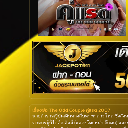
เรื่องย่อ The Odd Couple คู่แรด 2007
นายตำรวจญี่ปุ่นเดินทางสืบหาฆาตกรโหด ซึ่งสัง
ฆาตกรผู้นี้ได้คือ ลิลลี่ (แสดงโดยหม่ำ จ๊กมก) และห