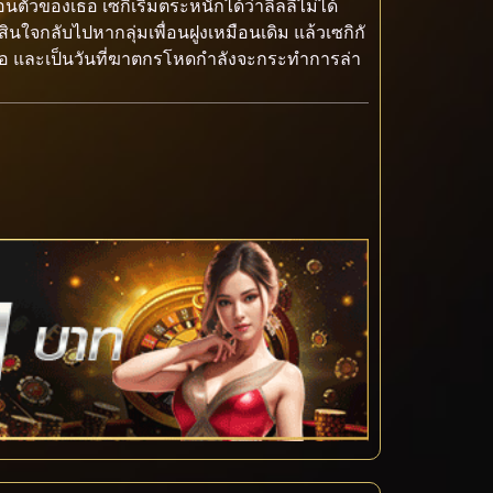
ตัวของเธอ เซกิเริ่มตระหนักได้ว่าลิลลี่ไม่ได้
ินใจกลับไปหากลุ่มเพื่อนฝูงเหมือนเดิม แล้วเซกิกั
เธอ และเป็นวันที่ฆาตกรโหดกำลังจะกระทำการล่า