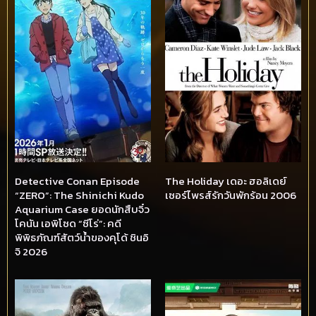
Detective Conan Episode
The Holiday เดอะ ฮอลิเดย์
“ZERO”: The Shinichi Kudo
เซอร์ไพรส์รักวันพักร้อน 2006
Aquarium Case ยอดนักสืบจิ๋ว
โคนัน เอพิโซด “ซีโร่”: คดี
พิพิธภัณฑ์สัตว์น้ำของคุโด้ ชินอิ
จิ 2026