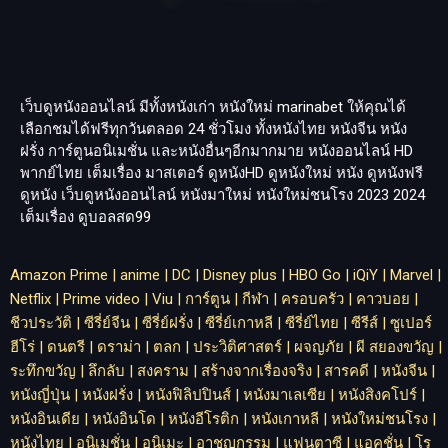
เว็บดูหนังออนไลน์ มีทั้งหนังเก่า หนังใหม่
marinabet
ให้คุณได้
เลือกชมได้ฟรีทุกวันตลอด 24 ชั่วโมง ทั้งหนังไทย หนังจีน หนัง
ฝรั่ง การ์ตูนอนิเมชั่น และหนังอื่นๆอีกมากมาย หนังออนไลน์ HD
พากย์ไทย เต็มเรื่อง มาสเตอร์ ดูหนังHD ดูหนังใหม่ หนัง ดูหนังฟรี
ดูหนัง เว็บดูหนังออนไลน์ หนังมาใหม่ หนังใหม่ชนโรง 2023 2024
เต็มเรื่อง
ดูบอลสด99
Amazon Prime
|
anime
|
DC
|
Disney plus
|
HBO Go
|
iQiY
|
Marvel
|
Netflix
|
Prime video
|
Viu
|
การ์ตูน
|
กีฬา
|
ครอบครัว
|
คาวบอย
|
ชีวประวัติ
|
ซีรี่ย์จีน
|
ซีรี่ย์ฝรั่ง
|
ซีรี่ย์เกาหลี
|
ซีรี่ย์ไทย
|
ซีรีส์
|
ซูเปอร์
ฮีโร่
|
ดนตรี
|
ดราม่า
|
ตลก
|
ประวิติศาสตร์
|
ผจญภัย
|
ผี สยองขวัญ
|
ระทึกขวัญ
|
ลึกลับ
|
สงคราม
|
สร้างจากเรื่องจริง
|
สารคดี
|
หนังจีน
|
หนังญี่ปุ่น
|
หนังฝรั่ง
|
หนังฟิลิปปินส์
|
หนังมาเลเซีย
|
หนังสิงคโปร์
|
หนังอินเดีย
|
หนังอินโด
|
หนังอีโรติก
|
หนังเกาหลี
|
หนังใหม่ชนโรง
|
หนังไทย
|
อนิเมชั่น
|
อนิเมะ
|
อาชญกรรม
|
แฟนตาซี
|
แอคชั่น
|
โร