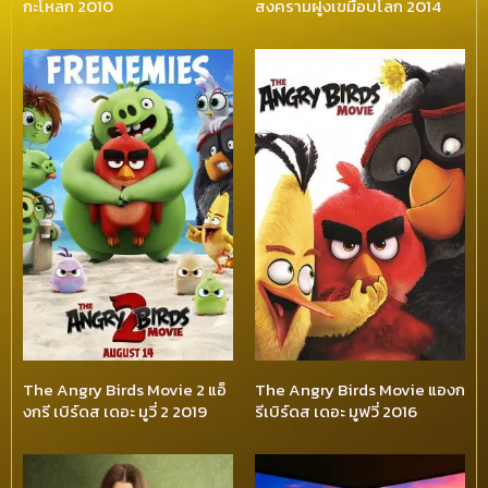
กะโหลก 2010
สงครามฝูงเขมือบโลก 2014
The Angry Birds Movie 2 แอ็
The Angry Birds Movie แองก
งกรี เบิร์ดส เดอะ มูวี่ 2 2019
รีเบิร์ดส เดอะ มูฟวี่ 2016