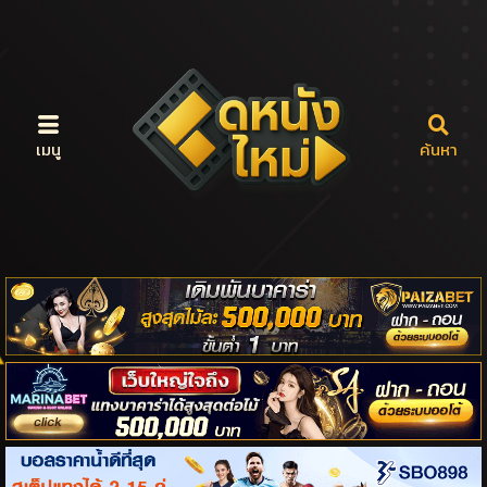
เมนู
ค้นหา