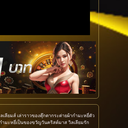
ลเลียมส์ เล่าราวของตุ๊กตากระต่ายผ้ากำมะหยี่ตัว
ยผ้ากำมะหยี่เป็นของขวัญวันคริสต์มาส วิลเลียมรัก