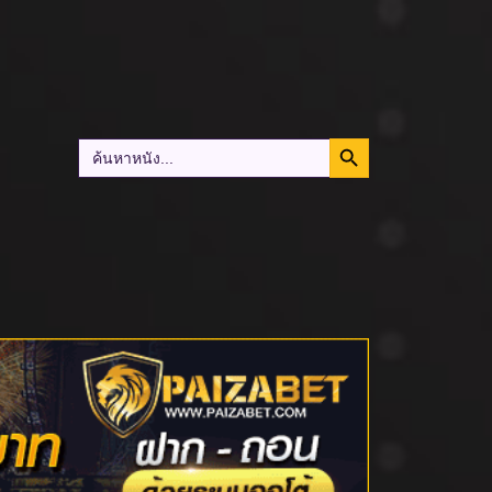
Search Button
Search
for: