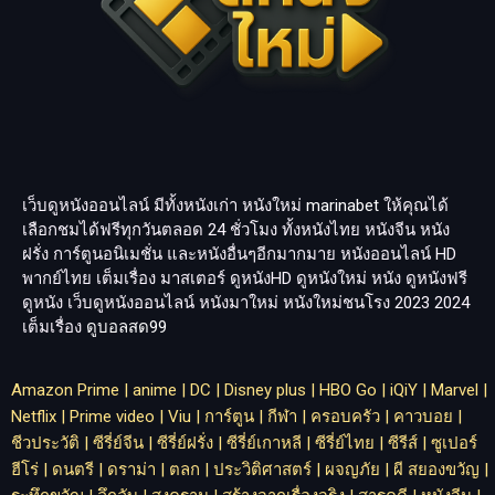
เว็บดูหนังออนไลน์ มีทั้งหนังเก่า หนังใหม่
marinabet
ให้คุณได้
เลือกชมได้ฟรีทุกวันตลอด 24 ชั่วโมง ทั้งหนังไทย หนังจีน หนัง
ฝรั่ง การ์ตูนอนิเมชั่น และหนังอื่นๆอีกมากมาย หนังออนไลน์ HD
พากย์ไทย เต็มเรื่อง มาสเตอร์ ดูหนังHD ดูหนังใหม่ หนัง ดูหนังฟรี
ดูหนัง เว็บดูหนังออนไลน์ หนังมาใหม่ หนังใหม่ชนโรง 2023 2024
เต็มเรื่อง
ดูบอลสด99
Amazon Prime
|
anime
|
DC
|
Disney plus
|
HBO Go
|
iQiY
|
Marvel
|
Netflix
|
Prime video
|
Viu
|
การ์ตูน
|
กีฬา
|
ครอบครัว
|
คาวบอย
|
ชีวประวัติ
|
ซีรี่ย์จีน
|
ซีรี่ย์ฝรั่ง
|
ซีรี่ย์เกาหลี
|
ซีรี่ย์ไทย
|
ซีรีส์
|
ซูเปอร์
ฮีโร่
|
ดนตรี
|
ดราม่า
|
ตลก
|
ประวิติศาสตร์
|
ผจญภัย
|
ผี สยองขวัญ
|