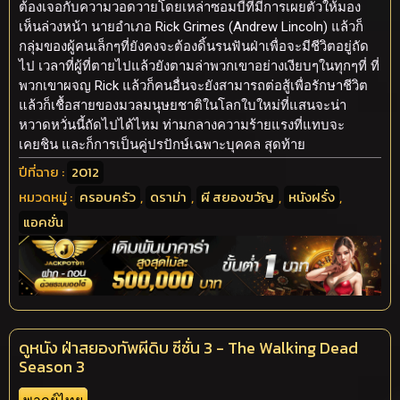
ต้องเจอกับความวอดวายโดยเหล่าซอมบี้ที่มีการเผยตัวให้มอง
เห็นล่วงหน้า นายอำเภอ Rick Grimes (Andrew Lincoln) แล้วก็
กลุ่มของผู้คนเล็กๆที่ยังคงจะต้องดิ้นรนฟันฝ่าเพื่อจะมีชีวิตอยู่ถัด
ไป เวลาที่ผู้ที่ตายไปแล้วยังตามล่าพวกเขาอย่างเงียบๆในทุกๆที่ ที่
พวกเขาผจญ Rick แล้วก็คนอื่นจะยังสามารถต่อสู้เพื่อรักษาชีวิต
แล้วก็เชื้อสายของมวลมนุษยชาติในโลกใบใหม่ที่แสนจะน่า
หวาดหวั่นนี้ถัดไปได้ไหม ท่ามกลางความร้ายแรงที่แทบจะ
เคยชิน และก็การเป็นคู่ปรปักษ์เฉพาะบุคคล สุดท้าย
ปีที่ฉาย :
2012
หมวดหมู่ :
ครอบครัว
,
ดราม่า
,
ผี สยองขวัญ
,
หนังฝรั่ง
,
แอคชั่น
ดูหนัง ฝ่าสยองทัพผีดิบ ซีซั่น 3 - The Walking Dead
Season 3