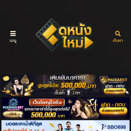
เมนู
ค้นหา