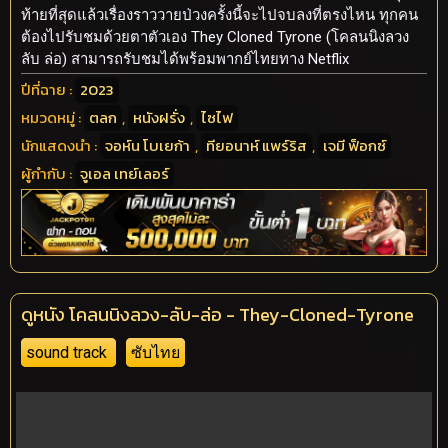
ท้ายที่สุดแล้วเรื่องราววายป่วงครั้งนี้จะไปจบลงที่ตรงไหน ทุกคน
ต้องไปรับชมด้วยตาตัวเอง They Cloned Tyrone (โคลนนิงลวง
ลับ ล่อ) สามารถรับชมได้พร้อมพากย์ไทยทาง Netflix
ปีที่ฉาย :
2023
หมวดหมู่ :
ตลก
,
หนังฝรั่ง
,
ไซไฟ
นักแสดงนำ :
จอห์น โบเยก้า
,
ทียอนาห์ แพร์ริส
,
เจมี ฟ็อกซ์
ผู้กำกับ :
จูเอล เทย์เลอร์
ดูหนัง โคลนนิงลวง-ลับ-ล่อ - They-Cloned-Tyrone
sound track
ซับไทย