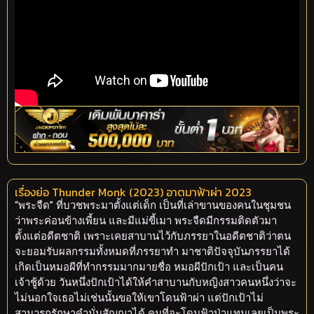
เรื่องย่อ Thunder Monk (2023) อาตมาฟ้าผ่า 2023
“พระจืด” ที่บวชพระมาตั้งแต่เด็ก เป็นที่เล่าขานของคนในชุมชน
ว่าพระค่อนข้างเพี้ยน และมีแม่ขี้เมา พระจืดมีกรรมติดตัวมา
ตั้งแต่อดีตชาติ เพราะเคยสาบานไว้กับภรรยาในอดีตชาติว่าตน
จะยอมรับผลกรรมทั้งหมดที่ภรรยาทำ มาชาติปัจจุบันภรรยาได้
เกิดเป็นหมอผีที่ทำกรรมมากมายชื่อ หมอผีปักเป้า และเป็นคน
เจ้าชู้ด้วย วันหนึ่งปักเป้าได้ให้คำสาบานกับหญิงสาวคนหนึ่งว่าจะ
ไม่นอกใจเธอไม่เช่นนั้นขอให้เขาโดนฟ้าผ่า แต่ปักเป้าไม่
สามารถรักษาคำมั่นสัญญาได้ คนที่จะโดนฟ้าป่าแทนเลยเป็นพระ