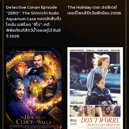
Detective Conan Episode
The Holiday เดอะ ฮอลิเดย์
“ZERO”: The Shinichi Kudo
เซอร์ไพรส์รักวันพักร้อน 2006
Aquarium Case ยอดนักสืบจิ๋ว
โคนัน เอพิโซด “ซีโร่”: คดี
พิพิธภัณฑ์สัตว์น้ำของคุโด้ ชินอิ
จิ 2026