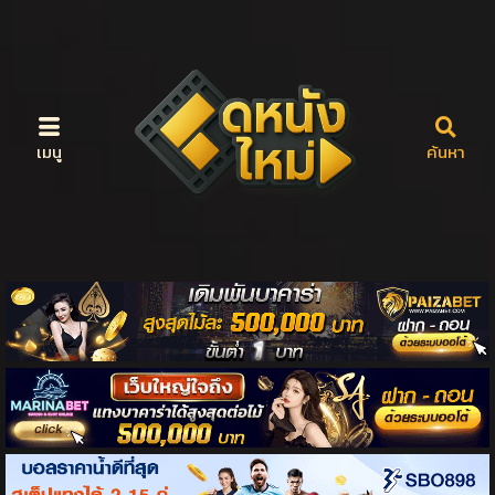
เมนู
ค้นหา