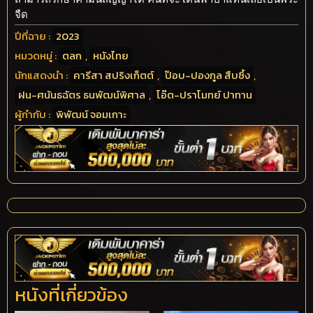
จืด
ปีที่ฉาย :
2023
หมวดหมู่ :
ตลก
,
หนังไทย
นักแสดงนำ :
คารีสา สปริงเก็ตต์
,
ป๊อบ-ปองกูล สืบซึ้ง
,
ฝน-ศนันธฉัตร ธนพัฒน์พิศาล
,
โอ๊ต-ปราโมทย์ ปาทาน
ผู้กำกับ :
พิพัฒน์ จอมเกาะ
หนังที่เกี่ยวข้อง