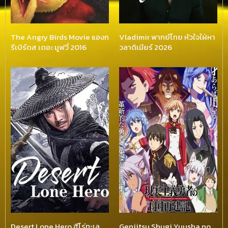
The Angry Birds Movie แองก
Vladimir พากย์ไทย หัวใจใฝ่หา
รีเบิร์ดส เดอะ มูฟวี่ 2016
วลาดิเมียร์ 2026
Desert Lone Hero ฮีโร่ทะเล
Genjitsu Shugi Yuusha no