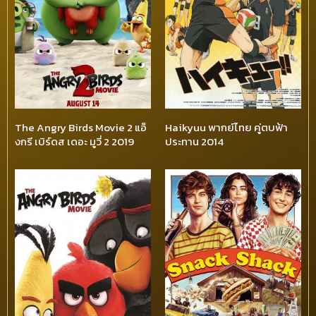
The Angry Birds Movie 2 แอ็
Haikyuu พากย์ไทย คู่ตบฟ้า
งกรี เบิร์ดส เดอะ มูวี่ 2 2019
ประทาน 2014