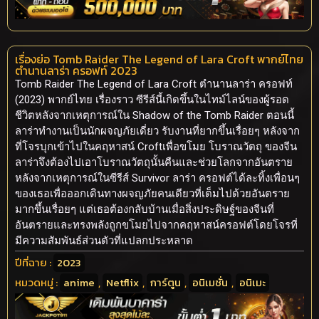
เรื่องย่อ Tomb Raider The Legend of Lara Croft พากย์ไทย
ตำนานลาร่า ครอฟท์ 2023
Tomb Raider The Legend of Lara Croft ตำนานลาร่า ครอฟท์
(2023) พากย์ไทย เรื่องราว ซีรีส์นี้เกิดขึ้นในไทม์ไลน์ของผู้รอด
ชีวิตหลังจากเหตุการณ์ใน Shadow of the Tomb Raider ตอนนี้
ลาร่าทำงานเป็นนักผจญภัยเดี่ยว รับงานที่ยากขึ้นเรื่อยๆ หลังจาก
ที่โจรบุกเข้าไปในคฤหาสน์ Croftเพื่อขโมย โบราณวัตถุ ของจีน
ลาร่าจึงต้องไปเอาโบราณวัตถุนั้นคืนและช่วยโลกจากอันตราย
หลังจากเหตุการณ์ในซีรีส์ Survivor ลาร่า ครอฟต์ได้ละทิ้งเพื่อนๆ
ของเธอเพื่อออกเดินทางผจญภัยคนเดียวที่เต็มไปด้วยอันตราย
มากขึ้นเรื่อยๆ แต่เธอต้องกลับบ้านเมื่อสิ่งประดิษฐ์ของจีนที่
อันตรายและทรงพลังถูกขโมยไปจากคฤหาสน์ครอฟต์โดยโจรที่
มีความสัมพันธ์ส่วนตัวที่แปลกประหลาด
ปีที่ฉาย :
2023
หมวดหมู่ :
anime
,
Netflix
,
การ์ตูน
,
อนิเมชั่น
,
อนิเมะ