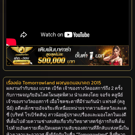
เรื่องย่อ Tomorrowland ผจญแดนอนาคต 2015
ผลงานกำกับของ แบรด เบิร์ด เจ้าของรางวัลออสการ์ถึง 2 ครั้ง
กับการผจญภัยอันโลดโผนสุดพิศวง นำแสดงโดย จอร์จ คลูนีย์
เจ้าของรางวัลออสการ์ เมื่อโชคชะตาที่มีร่วมกันนำ แฟรงค์ (คลู
นีย์) อดีตเด็กชายอัจฉริยะที่เหนื่อยหน่ายจากความผิดหวังและเค
ซี่ (บริทท์ โรเบิร์ตสัน) สาวน้อยผู้ปราดเปรื่องและมองโลกในแง่ดี
ที่เต็มไปด้วยความช่างสงสัยเกี่ยวกับวิทยาศาสตร์สู่ภารกิจที่เต็ม
ไปด้วยอันตรายเพื่อเปิดเผยความลับของสถานที่ลึกลับแห่งหนึ่งใน
ห้วงเวลาและอวกาศ ซึ่งรู้จักกันในชื่อ “Tomorrowland” สิ่งที่พวก