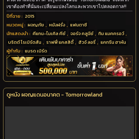
เขาต้องทำที่นั่นจะเปลี่ยนแปลงโลกและพวกเขาไปตลอดกาล!!
ปีที่ฉาย :
2015
หมวดหมู่ :
ผจญภัย
,
หนังฝรั่ง
,
แฟนตาซี
นักแสดงนำ :
คีแกน-ไมเคิล คีย์
,
จอร์จ คลูนีย์
,
ทิม แมคครอว์
,
บริตต์ โรเบิร์ตสัน
,
ราฟฟี่ แคสสิดี้
,
ฮิวจ์ ลอรี่
,
แคทรีน ฮาห์น
ผู้กำกับ :
แบรด เบิร์ด
ดูหนัง ผจญแดนอนาคต - Tomorrowland