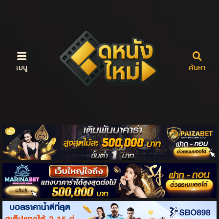
เมนู
ค้นหา