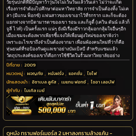
วัยรุ่นปกติที่มีปัญหาว้าวุ่นใจไม่เว้นวันแล้ววันเล่า ไม่ว่าจะเกิด
เรื่องการจำต้องไปศึกษาต่อมหาวิทยาลัย การจำเป็นต้องทิ้ง ไม่เค
ล่า (มีแกน ฟ็อกซ์) แฟนสาวของเขาเอาไว้ที่รกราก และก็จะต้อง
แยกห่างจากบิดามารดาของเขา รอน และก็จูดี้ (เควิน ดันน์ แล้วก็
จูลี่ ไวท์) เป็นครั้งแรก แน่ๆ ยังมีเรื่องมีราวกลุ้มอกกลุ้มใจอื่นๆอีก
เมื่อแซมจะต้องพากเพียรชี้แจงให้เพื่อนฝูงใหม่ของเขาฟังว่า
เพราะอะไรเขาถึงจำเป็นต้องจากมา เพื่อนพ้องคนใหม่ที่ว่าก็คือ
หุ่นยนต์ที่รอป้องกันดูแลเขาอย่างบัมเบิลบี สำหรับแซมแล้ว
วัตถุประสงค์ของเขาก็คือการใช้ชีวิตในรั้วมหาวิทยาลัยอย่าง
ปีที่ฉาย :
2009
หมวดหมู่ :
ผจญภัย
,
หนังฝรั่ง
,
แอคชั่น
,
ไซไฟ
นักแสดงนำ :
อิซาเบล ลูคัส
,
เมแกน ฟอกซ์
,
ไชอา เลอบัฟ
ผู้กำกับ :
ไมเคิล เบย์
ดูหนัง ทรานฟอร์เมอร์ส 2 มหาสงครามล้างแค้น -