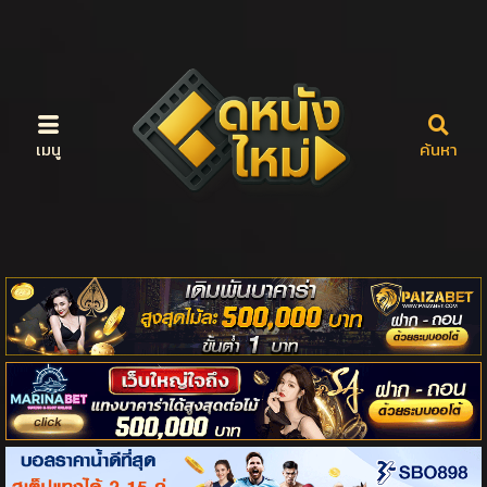
เมนู
ค้นหา