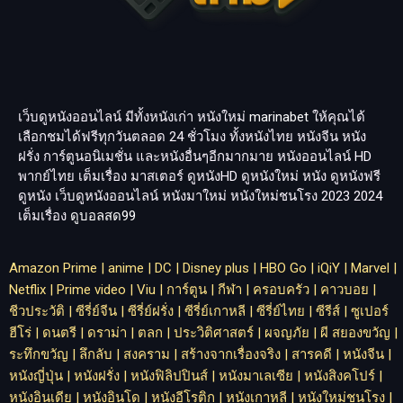
เว็บดูหนังออนไลน์ มีทั้งหนังเก่า หนังใหม่
marinabet
ให้คุณได้
เลือกชมได้ฟรีทุกวันตลอด 24 ชั่วโมง ทั้งหนังไทย หนังจีน หนัง
ฝรั่ง การ์ตูนอนิเมชั่น และหนังอื่นๆอีกมากมาย หนังออนไลน์ HD
พากย์ไทย เต็มเรื่อง มาสเตอร์ ดูหนังHD ดูหนังใหม่ หนัง ดูหนังฟรี
ดูหนัง เว็บดูหนังออนไลน์ หนังมาใหม่ หนังใหม่ชนโรง 2023 2024
เต็มเรื่อง
ดูบอลสด99
Amazon Prime
|
anime
|
DC
|
Disney plus
|
HBO Go
|
iQiY
|
Marvel
|
Netflix
|
Prime video
|
Viu
|
การ์ตูน
|
กีฬา
|
ครอบครัว
|
คาวบอย
|
ชีวประวัติ
|
ซีรี่ย์จีน
|
ซีรี่ย์ฝรั่ง
|
ซีรี่ย์เกาหลี
|
ซีรี่ย์ไทย
|
ซีรีส์
|
ซูเปอร์
ฮีโร่
|
ดนตรี
|
ดราม่า
|
ตลก
|
ประวิติศาสตร์
|
ผจญภัย
|
ผี สยองขวัญ
|
ระทึกขวัญ
|
ลึกลับ
|
สงคราม
|
สร้างจากเรื่องจริง
|
สารคดี
|
หนังจีน
|
หนังญี่ปุ่น
|
หนังฝรั่ง
|
หนังฟิลิปปินส์
|
หนังมาเลเซีย
|
หนังสิงคโปร์
|
หนังอินเดีย
|
หนังอินโด
|
หนังอีโรติก
|
หนังเกาหลี
|
หนังใหม่ชนโรง
|