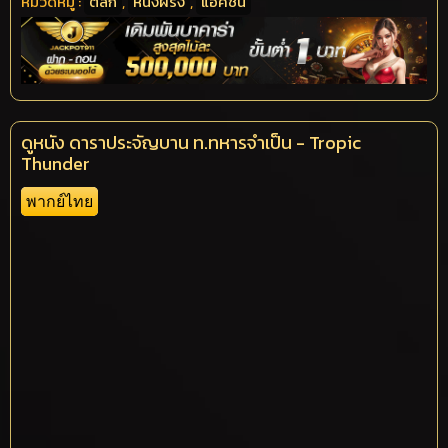
หมวดหมู่ :
ตลก
,
หนังฝรั่ง
,
แอคชั่น
ดูหนัง ดาราประจัญบาน ท.ทหารจำเป็น - Tropic
Thunder
พากย์ไทย