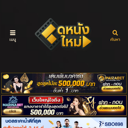
เมนู
ค้นหา