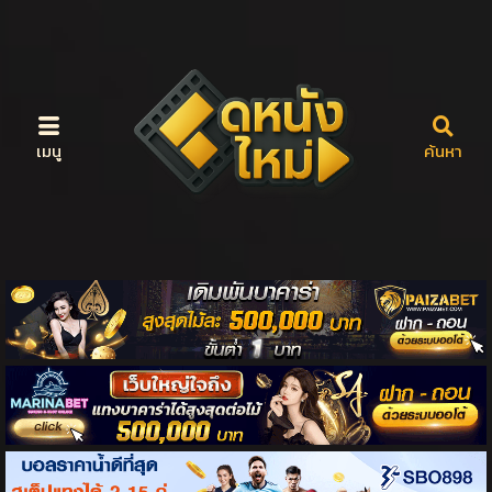
เมนู
ค้นหา