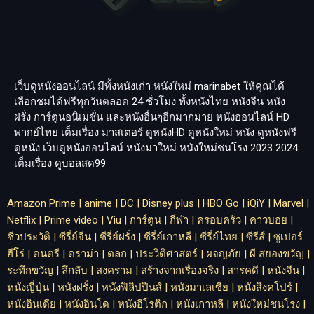
เว็บดูหนังออนไลน์ มีทั้งหนังเก่า หนังใหม่
marinabet
ให้คุณได้
เลือกชมได้ฟรีทุกวันตลอด 24 ชั่วโมง ทั้งหนังไทย หนังจีน หนัง
ฝรั่ง การ์ตูนอนิเมชั่น และหนังอื่นๆอีกมากมาย หนังออนไลน์ HD
พากย์ไทย เต็มเรื่อง มาสเตอร์ ดูหนังHD ดูหนังใหม่ หนัง ดูหนังฟรี
ดูหนัง เว็บดูหนังออนไลน์ หนังมาใหม่ หนังใหม่ชนโรง 2023 2024
เต็มเรื่อง
ดูบอลสด99
Amazon Prime
|
anime
|
DC
|
Disney plus
|
HBO Go
|
iQiY
|
Marvel
|
Netflix
|
Prime video
|
Viu
|
การ์ตูน
|
กีฬา
|
ครอบครัว
|
คาวบอย
|
ชีวประวัติ
|
ซีรี่ย์จีน
|
ซีรี่ย์ฝรั่ง
|
ซีรี่ย์เกาหลี
|
ซีรี่ย์ไทย
|
ซีรีส์
|
ซูเปอร์
ฮีโร่
|
ดนตรี
|
ดราม่า
|
ตลก
|
ประวิติศาสตร์
|
ผจญภัย
|
ผี สยองขวัญ
|
ระทึกขวัญ
|
ลึกลับ
|
สงคราม
|
สร้างจากเรื่องจริง
|
สารคดี
|
หนังจีน
|
หนังญี่ปุ่น
|
หนังฝรั่ง
|
หนังฟิลิปปินส์
|
หนังมาเลเซีย
|
หนังสิงคโปร์
|
หนังอินเดีย
|
หนังอินโด
|
หนังอีโรติก
|
หนังเกาหลี
|
หนังใหม่ชนโรง
|