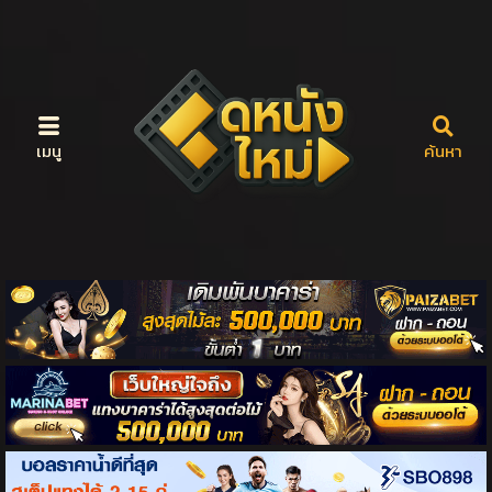
เมนู
ค้นหา