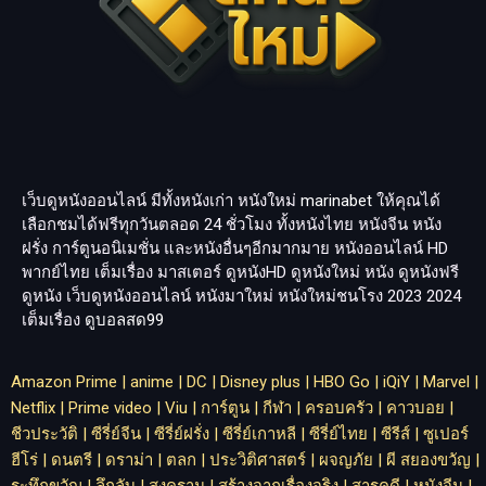
เว็บดูหนังออนไลน์ มีทั้งหนังเก่า หนังใหม่
marinabet
ให้คุณได้
เลือกชมได้ฟรีทุกวันตลอด 24 ชั่วโมง ทั้งหนังไทย หนังจีน หนัง
ฝรั่ง การ์ตูนอนิเมชั่น และหนังอื่นๆอีกมากมาย หนังออนไลน์ HD
พากย์ไทย เต็มเรื่อง มาสเตอร์ ดูหนังHD ดูหนังใหม่ หนัง ดูหนังฟรี
ดูหนัง เว็บดูหนังออนไลน์ หนังมาใหม่ หนังใหม่ชนโรง 2023 2024
เต็มเรื่อง
ดูบอลสด99
Amazon Prime
|
anime
|
DC
|
Disney plus
|
HBO Go
|
iQiY
|
Marvel
|
Netflix
|
Prime video
|
Viu
|
การ์ตูน
|
กีฬา
|
ครอบครัว
|
คาวบอย
|
ชีวประวัติ
|
ซีรี่ย์จีน
|
ซีรี่ย์ฝรั่ง
|
ซีรี่ย์เกาหลี
|
ซีรี่ย์ไทย
|
ซีรีส์
|
ซูเปอร์
ฮีโร่
|
ดนตรี
|
ดราม่า
|
ตลก
|
ประวิติศาสตร์
|
ผจญภัย
|
ผี สยองขวัญ
|