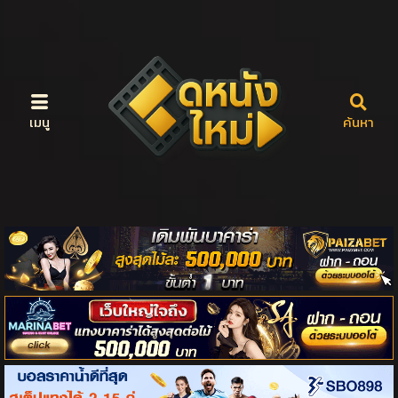
เมนู
ค้นหา