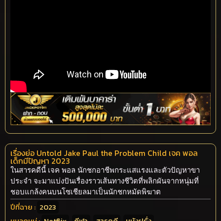
เรื่องย่อ Untold Jake Paul the Problem Child เจค พอล
เด็กมีปัญหา 2023
ในสารคดีนี้ เจค พอล นักชกอาชีพกระแสแรงและตัวปัญหาขา
ประจำ จะมาแบ่งปันเรื่องราวเส้นทางชีวิตที่พลิกผันจากหนุ่มที่
ชอบแกล้งคนบนโซเชียลมาเป็นนักชกหมัดพิฆาต
ปีที่ฉาย :
2023
หมวดหมู่ :
Netflix
,
กีฬา
,
สารคดี
,
หนังฝรั่ง